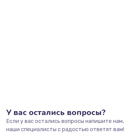
Заказать
Замена видеоадаптера (видеокарты)
1800 руб.
Заказать
Замена, перепайка чипа
1300 руб.
Заказать
Замена HDMI-разъема
650 руб.
Заказать
У вас остались вопросы?
Если у вас остались вопросы напишите нам,
Замена/Pемонт карбюратора
наши специалисты с радостью ответят вам!
1300 руб.