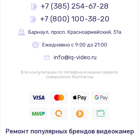
Заказать
+7 (385) 254-67-28
+7 (800) 100-38-20
Замена реле
1000 руб.
Барнаул
,
 просп. Красноармейский, 51а
Заказать
Ежедневно с 9:00 до 21:00
Замена термопредохранителя
info@iq-video.ru
700 руб.
Заказать
Все консультации по телефону в нашем сервисе
совершенно бесплатны
Замена ТЭНа
2500 руб.
Заказать
Замена шнура
Ремонт популярных брендов видеокамер
1400 руб.