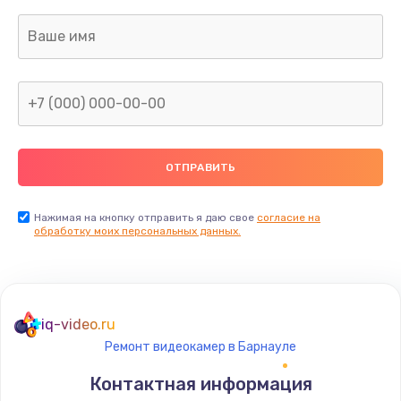
Заказать
Ремонт капиллярной трубки
400 руб.
Заказать
Замена блока питания
1000 руб.
Заказать
Нажимая на кнопку отправить я даю свое
согласие на
обработку моих персональных данных.
Прошивка / разблокировка
900 руб.
Заказать
iq-video.ru
Ремонт видеокамер в Барнауле
Замена термостата
Контактная информация
1200 руб.