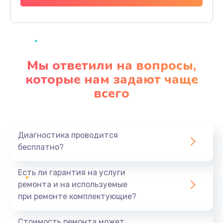
Заказать
Ремонт материнской платы
4500 руб.
Мы ответили на вопросы,
Заказать
которые нам задают чаще
всего
Профилактическая чистка
1000 руб.
Заказать
Диагностика проводится
бесплатно?
Прошивка BIOS
1920 руб.
Есть ли гарантия на услуги
Заказать
ремонта и на используемые
при ремонте комплектующие?
Замена северного моста
1440 руб.
Стоимость ремонта может