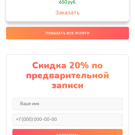
650 руб.
Заказать
Замена аккумулятора
ПОКАЗАТЬ ВСЕ УСЛУГИ
4000 руб.
Заказать
Замена материнской платы
Скидка 20% по
1100 руб.
предварительной
Заказать
записи
Замена масла
750 руб.
Заказать
Замена праймера