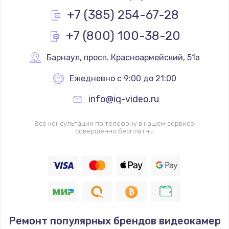
Заказать
+7 (385) 254-67-28
+7 (800) 100-38-20
Замена реле
1000 руб.
Барнаул
,
 просп. Красноармейский, 51а
Заказать
Ежедневно с 9:00 до 21:00
Замена термопредохранителя
info@iq-video.ru
700 руб.
Заказать
Все консультации по телефону в нашем сервисе
совершенно бесплатны
Замена ТЭНа
2500 руб.
Заказать
Замена шнура
Ремонт популярных брендов видеокамер
1400 руб.