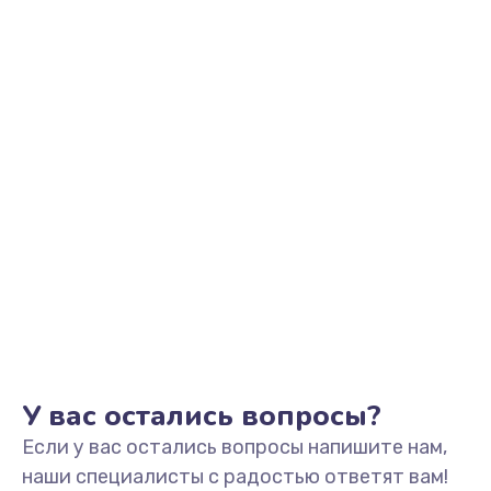
Заказать
Замена видеоадаптера (видеокарты)
1800 руб.
Заказать
Замена, перепайка чипа
1300 руб.
Заказать
Замена HDMI-разъема
650 руб.
Заказать
У вас остались вопросы?
Если у вас остались вопросы напишите нам,
Замена/Pемонт карбюратора
наши специалисты с радостью ответят вам!
1300 руб.