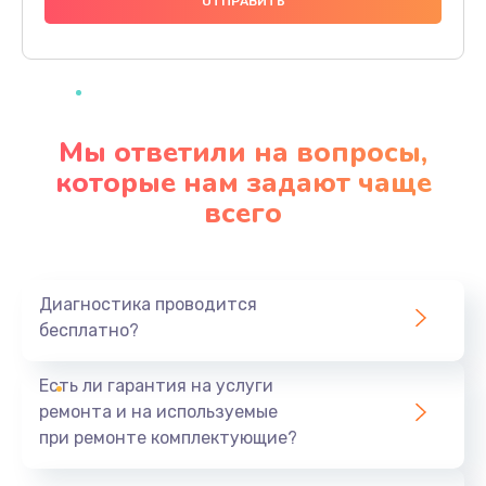
1000 руб.
Заказать
Ремонт материнской платы
4500 руб.
Мы ответили на вопросы,
Заказать
которые нам задают чаще
всего
Профилактическая чистка
1000 руб.
Заказать
Диагностика проводится
бесплатно?
Прошивка BIOS
1920 руб.
Есть ли гарантия на услуги
Заказать
ремонта и на используемые
при ремонте комплектующие?
Замена северного моста
1440 руб.