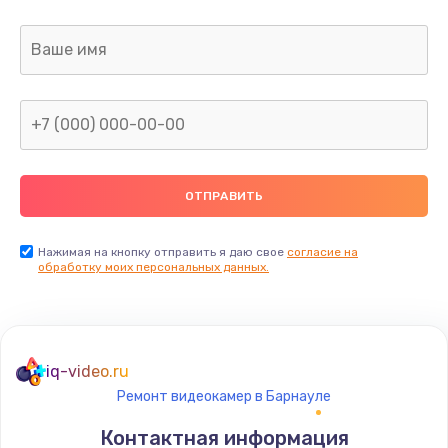
Заказать
Ремонт капиллярной трубки
400 руб.
Заказать
Замена блока питания
1000 руб.
Заказать
Нажимая на кнопку отправить я даю свое
согласие на
обработку моих персональных данных.
Прошивка / разблокировка
900 руб.
Заказать
iq-video.ru
Ремонт видеокамер в Барнауле
Замена термостата
Контактная информация
1200 руб.