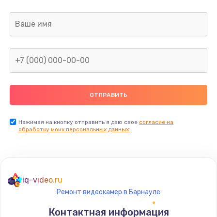
Заказать
Ремонт капиллярной трубки
400 руб.
Заказать
Замена блока питания
1000 руб.
Заказать
Нажимая на кнопку отправить я даю свое
согласие на
обработку моих персональных данных.
Прошивка / разблокировка
900 руб.
Заказать
iq-video.ru
Ремонт видеокамер в Барнауле
Замена термостата
Контактная информация
1200 руб.