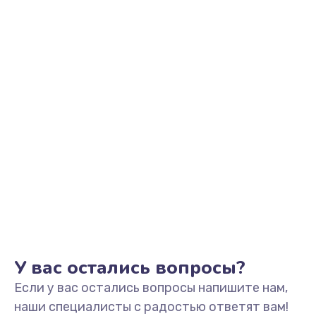
Заказать
Замена видеоадаптера (видеокарты)
1800 руб.
Заказать
Замена, перепайка чипа
1300 руб.
Заказать
Замена HDMI-разъема
650 руб.
Заказать
У вас остались вопросы?
Если у вас остались вопросы напишите нам,
Замена/Pемонт карбюратора
наши специалисты с радостью ответят вам!
1300 руб.