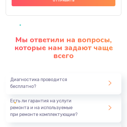
1000 руб.
Заказать
Ремонт материнской платы
4500 руб.
Мы ответили на вопросы,
Заказать
которые нам задают чаще
всего
Профилактическая чистка
1000 руб.
Заказать
Диагностика проводится
бесплатно?
Прошивка BIOS
1920 руб.
Есть ли гарантия на услуги
Заказать
ремонта и на используемые
при ремонте комплектующие?
Замена северного моста
1440 руб.