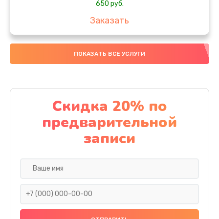
650 руб.
Заказать
Замена аккумулятора
ПОКАЗАТЬ ВСЕ УСЛУГИ
4000 руб.
Заказать
Замена материнской платы
Скидка 20% по
1100 руб.
предварительной
Заказать
записи
Замена масла
750 руб.
Заказать
Замена праймера