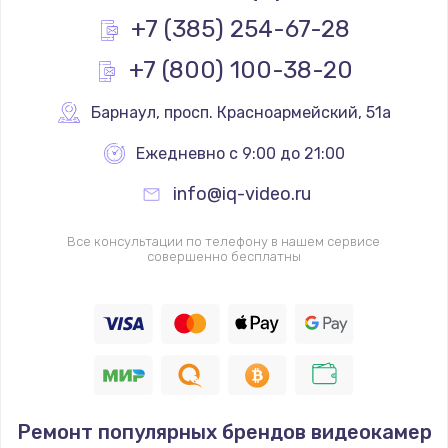
Заказать
+7 (385) 254-67-28
+7 (800) 100-38-20
Замена реле
1000 руб.
Барнаул
,
 просп. Красноармейский, 51а
Заказать
Ежедневно с 9:00 до 21:00
Замена термопредохранителя
info@iq-video.ru
700 руб.
Заказать
Все консультации по телефону в нашем сервисе
совершенно бесплатны
Замена ТЭНа
2500 руб.
Заказать
Замена шнура
Ремонт популярных брендов видеокамер
1400 руб.