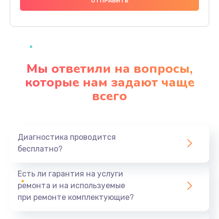
1000 руб.
Заказать
Ремонт материнской платы
4500 руб.
Мы ответили на вопросы,
Заказать
которые нам задают чаще
всего
Профилактическая чистка
1000 руб.
Заказать
Диагностика проводится
бесплатно?
Прошивка BIOS
1920 руб.
Есть ли гарантия на услуги
Заказать
ремонта и на используемые
при ремонте комплектующие?
Замена северного моста
1440 руб.