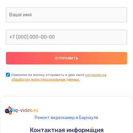
Заказать
Ремонт капиллярной трубки
400 руб.
Заказать
Замена блока питания
1000 руб.
Заказать
Нажимая на кнопку отправить я даю свое
согласие на
обработку моих персональных данных.
Прошивка / разблокировка
900 руб.
Заказать
iq-video.ru
Ремонт видеокамер в Барнауле
Замена термостата
Контактная информация
1200 руб.