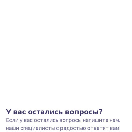
Заказать
Замена видеоадаптера (видеокарты)
1800 руб.
Заказать
Замена, перепайка чипа
1300 руб.
Заказать
Замена HDMI-разъема
650 руб.
Заказать
У вас остались вопросы?
Если у вас остались вопросы напишите нам,
Замена/Pемонт карбюратора
наши специалисты с радостью ответят вам!
1300 руб.