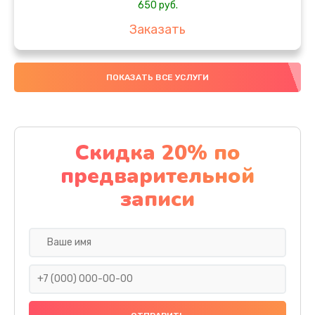
650 руб.
Заказать
Замена аккумулятора
ПОКАЗАТЬ ВСЕ УСЛУГИ
4000 руб.
Заказать
Замена материнской платы
Скидка 20% по
1100 руб.
предварительной
Заказать
записи
Замена масла
750 руб.
Заказать
Замена праймера