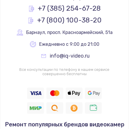
Заказать
+7 (385) 254-67-28
+7 (800) 100-38-20
Замена реле
1000 руб.
Барнаул
,
 просп. Красноармейский, 51а
Заказать
Ежедневно с 9:00 до 21:00
Замена термопредохранителя
info@iq-video.ru
700 руб.
Заказать
Все консультации по телефону в нашем сервисе
совершенно бесплатны
Замена ТЭНа
2500 руб.
Заказать
Замена шнура
Ремонт популярных брендов видеокамер
1400 руб.