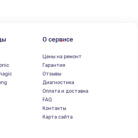
ать
ать
ды
О сервисе
ать
n
Цены на ремонт
ать
onic
Гарантия
magic
Отзывы
ать
ung
Диагностика
Оплата и доставка
ать
FAQ
Контакты
ать
Карта сайта
ать