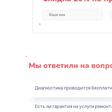
Профилактическая чистка
Прошивка BIOS
Замена северного моста
Ремонт южного моста
Мы ответили на вопр
Замена батарейки BIOS
Настройка BIOS
Диагностика проводится бесплат
Ремонт цепи питания
Есть ли гарантия на услуги ремон
Замена видеоадаптера (видеок