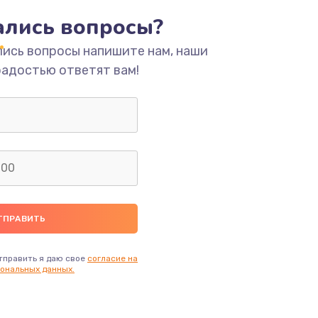
тались вопросы?
ать
лись вопросы напишите нам, наши
радостью ответят вам!
ать
ать
ать
ать
ать
тправить я даю свое
согласие на
ональных данных.
ать