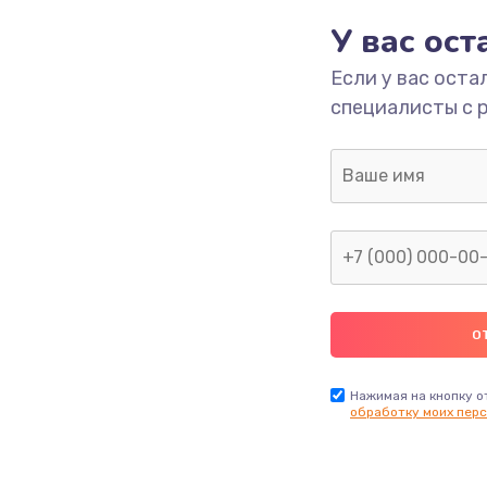
У вас ос
700 руб.
Заказ
Если у вас оста
специалисты с 
2500 руб.
Заказ
1400 руб.
Заказ
модуля
600 руб.
Заказ
1100 руб.
Заказ
900 руб.
Заказ
Нажимая на кнопку о
обработку моих перс
нфорки
900 руб.
Заказ