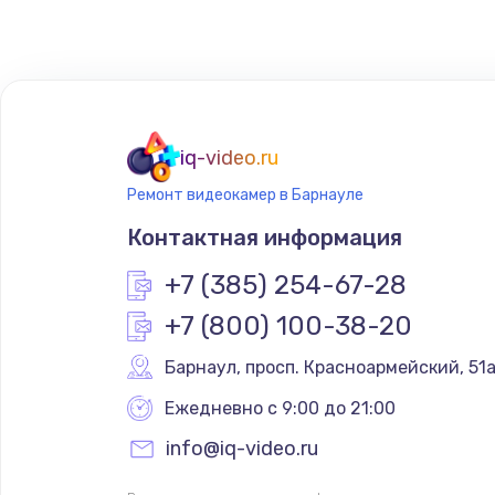
Замена сенсорного датчика
Замена сигнальной лампы
Замена системной платы
iq-video.ru
Ремонт видеокамер в Барнауле
Замена температурного датчик
Контактная информация
Замена электроконфорки
+7 (385) 254-67-28
+7 (800) 100-38-20
Техобслуживание
Барнаул
,
 просп. Красноармейский, 51
Установка / подключение / дем
Ежедневно с 9:00 до 21:00
info@iq-video.ru
Прошивка