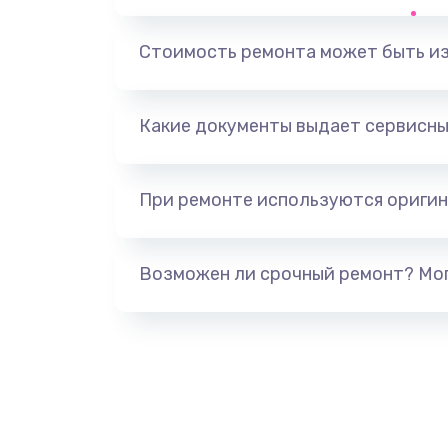
Замена, перепайка чипа
Стоимость ремонта может быть и
Замена HDMI-разъема
Какие документы выдает сервисны
Замена/Pемонт карбюратора
При ремонте используются оригин
Ремонт капиллярной трубки
Замена блока питания
Возможен ли срочный ремонт? Мог
Прошивка / разблокировка
Замена термостата
Замена реле