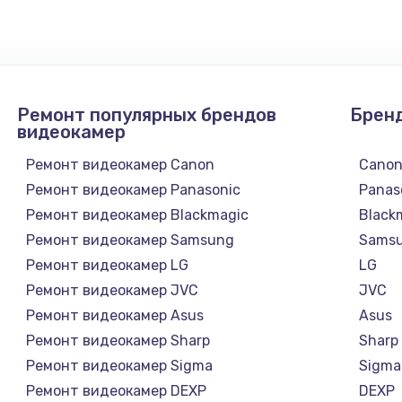
1300 руб.
Заказ
1200 руб.
Заказ
Ремонт популярных брендов
Брен
1500 руб.
Заказ
видеокамер
Ремонт видеокамер Canon
Cano
а
2500 руб.
Заказ
Ремонт видеокамер Panasonic
Panas
Ремонт видеокамер Blackmagic
Black
1300 руб.
Заказ
Ремонт видеокамер Samsung
Sams
Ремонт видеокамер LG
LG
900 руб.
Заказ
Ремонт видеокамер JVC
JVC
а
Ремонт видеокамер Asus
Asus
онтаж
1300 руб.
Заказ
Ремонт видеокамер Sharp
Sharp
Ремонт видеокамер Sigma
Sigma
1400 руб.
Заказ
Ремонт видеокамер DEXP
DEXP