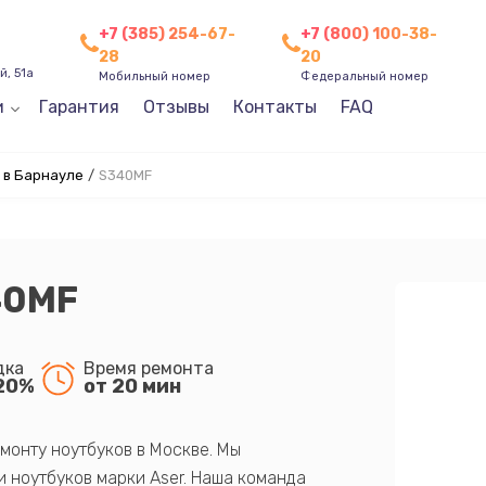
+7 (385) 254-67-
+7 (800) 100-38-
28
20
, 51а
Мобильный номер
Федеральный номер
и
Гарантия
Отзывы
Контакты
FAQ
 в Барнауле
/
S340MF
40MF
дка
Время ремонта
20%
от 20 мин
монту ноутбуков в Москве. Мы
 ноутбуков марки Aser. Наша команда