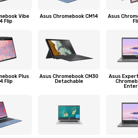
50 мин
2 года
mebook Vibe
Asus Chromebook CM14
Asus Chrom
60 мин
2 года
 Flip
Fl
40 мин
2 года
50 мин
1 год
40 мин
1 год
mebook Plus
Asus Chromebook CM30
Asus Exper
 Flip
Detachable
Chromeb
Enter
40 мин
1 год
30 мин
2 года
30 мин
2 года