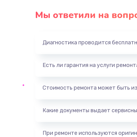
Замена USB порта
Мы ответили на вопр
Замена звуковой карты
Диагностика проводится бесплат
Замена оперативной памяти
Замена процессора
Есть ли гарантия на услуги ремон
Замена системы охлаждения
Стоимость ремонта может быть и
Замена термопасты
Какие документы выдает сервисны
Замена шлейфа матрицы
Замена северного моста
При ремонте используются оригин