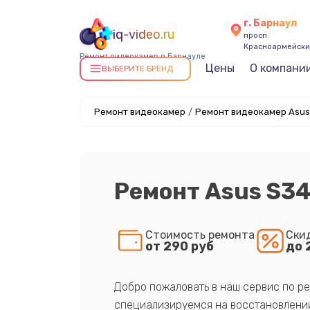
г. Барнаул
iq-video.ru
просп.
Красноармейский
Ремонт видеокамер в Барнауле
Цены
О компани
ВЫБЕРИТЕ БРЕНД
Ремонт видеокамер
/
Ремонт видеокамер Asus
Ремонт Asus S3
Стоимость ремонта
Ски
от 290 руб
до 
Добро пожаловать в наш сервис по ре
специализируемся на восстановлении