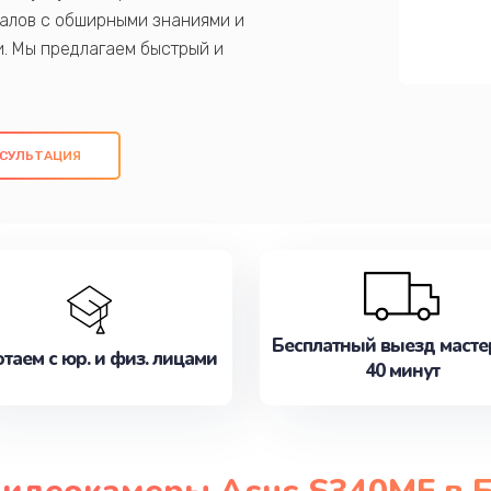
алов с обширными знаниями и
и. Мы предлагаем быстрый и
ем оригинальных компонентов, а также
ых работ. Наша цель - предоставить
ое обслуживание, удовлетворяя их
СУЛЬТАЦИЯ
медлите записаться на ремонт уже
Бесплатный выезд масте
таем с юр. и физ. лицами
40 минут