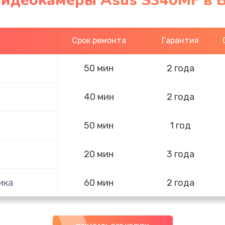
видеокамеры Asus S340MF в 
Срок ремонта
Гарантия
50 мин
2 года
40 мин
2 года
50 мин
1 год
20 мин
3 года
ика
60 мин
2 года
60 мин
3 года