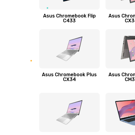
Защита гидрогелевой пленкой
Asus Chromebook Flip
Asus Chro
Замена экрана
C433
CX34
Замена аккумулятора
Замена задней крышки
Обновление ПО
Asus Chromebook Plus
Asus Chro
CX34
CM34
Замена стекла
Замена датчика приближения
Замена антенны