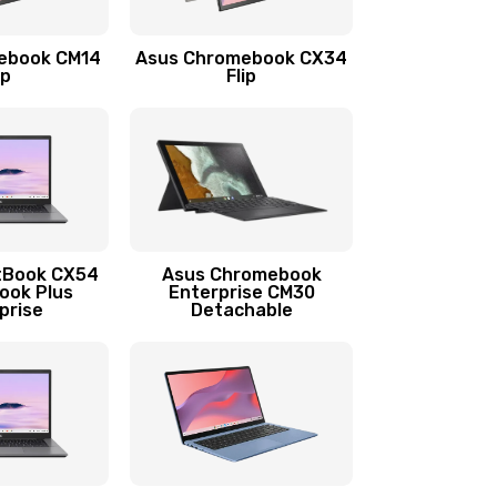
1290 руб.
Заказать
ebook CM14
Asus Chromebook CX34
1145 руб.
Заказать
ip
Flip
890 руб.
Заказать
490 руб.
Заказать
890 руб.
Заказать
tBook CX54
Asus Chromebook
ook Plus
Enterprise CM30
prise
Detachable
990 руб.
Заказать
890 руб.
Заказать
390 руб.
Заказать