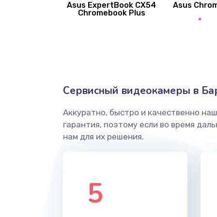
Asus ExpertBook CX54
Asus Chro
Замена вибромотора
Chromebook Plus
Замена голосового динамика
Замена основной камеры
Сервисный видеокамеры в Ба
Замена элемента
Аккуратно, быстро и качественно на
Замена материнской платы
гарантия, поэтому если во время дал
нам для их решения.
Замена клавиатуры
Замена корпуса
5
Замена тачпада