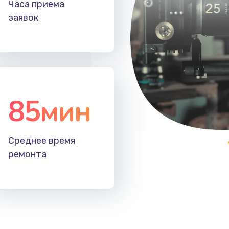
Часа приема
20 мин
2 года
заявок
20 мин
3 года
20 мин
2 года
85мин
40 мин
3 года
60 мин
3 года
Среднее время
ремонта
40 мин
3 года
40 мин
1 год
50 мин
3 года