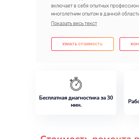
включает в себя опытных профессион
многолетним опытом в данной област
качественный ремонт с использовани
гарантируем качество всех проведенн
клиентам надежное и профессиональн
УЗНАТЬ СТОИМОСТЬ
КОН
потребности наилучшим образом. Не 
сейчас!
Бесплатная диагностика за 30
Рабо
мин.