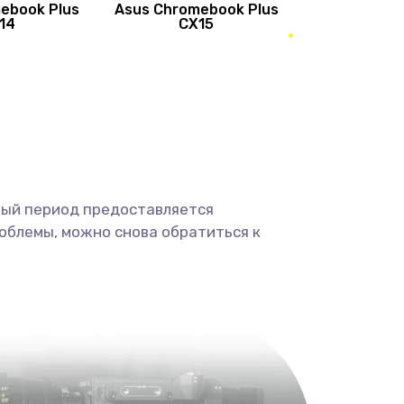
ebook Plus
Asus Chromebook Plus
890 руб.
Заказать
14
CX15
490 руб.
Заказать
490 руб.
Заказать
1190 руб.
Заказать
ный период предоставляется
1330 руб.
Заказать
облемы, можно снова обратиться к
1190 руб.
Заказать
890 руб.
Заказать
1330 руб.
Заказать