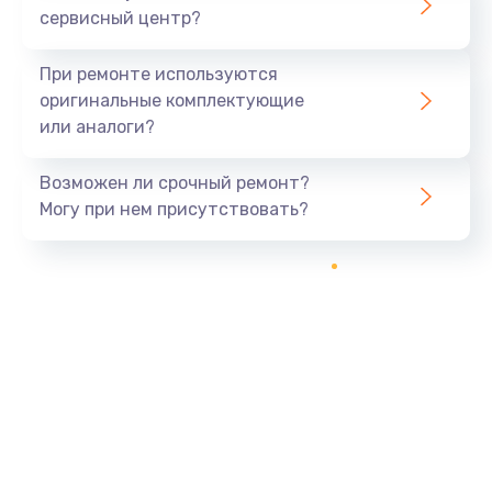
сервисный центр?
Восстановление данных
990 руб.
При ремонте используются
Заказать
оригинальные комплектующие
или аналоги?
Замена USB порта
Возможен ли срочный ремонт?
1060 руб.
Могу при нем присутствовать?
Заказать
Замена звуковой карты
1100 руб.
Заказать
Замена оперативной памяти
890 руб.
Заказать