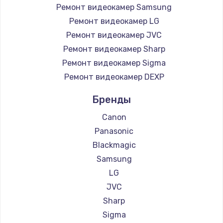
1260 руб.
Ремонт видеокамер Samsung
Заказать
Ремонт видеокамер LG
Ремонт видеокамер JVC
Ремонт петель крышки
Ремонт видеокамер Sharp
990 руб.
Ремонт видеокамер Sigma
Заказать
Ремонт видеокамер DEXP
Бренды
Настройка Wi-Fi
1030 руб.
Canon
Panasonic
Заказать
Blackmagic
Замена шим-контроллера
Samsung
LG
3900 руб.
JVC
Заказать
Sharp
Sigma
Замена HDMI