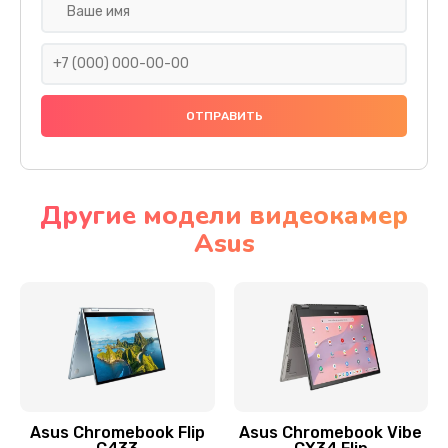
Замена разъема SIM
290 руб.
Заказать
Сбор/Разбор
1490 руб.
Заказать
Другие модели видеокамер
Asus
Чистка динамика и микрофонов (с разбором)
1790 руб.
Заказать
Замена кнопки Home (домой)
890 руб.
Заказать
Asus Chromebook Flip
Asus Chromebook Vibe