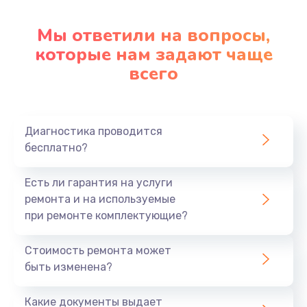
Настройка ОС
1090 руб.
Мы ответили на вопросы,
которые нам задают чаще
Заказать
всего
Ремонт подсветки
1200 руб.
Заказать
Диагностика проводится
бесплатно?
Настройка BIOS
Есть ли гарантия на услуги
930 руб.
ремонта и на используемые
Заказать
при ремонте комплектующие?
Замена SSD
Стоимость ремонта может
1045 руб.
быть изменена?
Заказать
Какие документы выдает