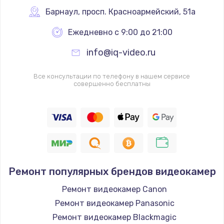
Заказать
Барнаул
,
 просп. Красноармейский, 51а
Ежедневно с 9:00 до 21:00
Ремонт цепей питания
2500 руб.
info@iq-video.ru
Заказать
Все консультации по телефону в нашем сервисе
совершенно бесплатны
Замена жесткого диска
750 руб.
Заказать
Установка драйверов
725 руб.
Ремонт популярных брендов видеокамер
Заказать
Ремонт видеокамер Canon
Ремонт видеокамер Panasonic
Замена вебкамеры
Ремонт видеокамер Blackmagic