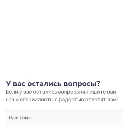
Замена процессора
1800 руб.
Заказать
Замена системы охлаждения
1500 руб.
Заказать
Замена термопасты
У вас остались вопросы?
995 руб.
Если у вас остались вопросы напишите нам,
Заказать
наши специалисты с радостью ответят вам!
Замена шлейфа матрицы
960 руб.