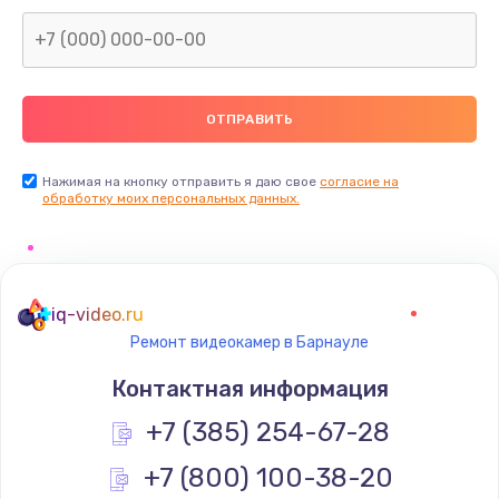
Заказать
Замена северного моста
2600 руб.
Заказать
Нажимая на кнопку отправить я даю свое
согласие на
Замена видеочипа
обработку моих персональных данных.
2745 руб.
Заказать
iq-video.ru
Ремонт разъема питания
Ремонт видеокамер в Барнауле
745 руб.
Контактная информация
Заказать
+7 (385) 254-67-28
Замена видеокарты
+7 (800) 100-38-20
1600 руб.