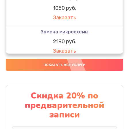
1050 руб.
Заказать
Замена микросхемы
2190 руб.
Заказать
Замена передней камеры
ПОКАЗАТЬ ВСЕ УСЛУГИ
490 руб.
Заказать
Скидка 20% по
Замена полифонического динамика
предварительной
390 руб.
записи
Заказать