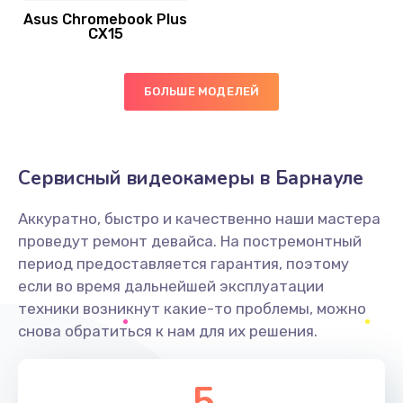
Asus Chromebook Plus
Заказать
CX15
Замена вибромотора
БОЛЬШЕ МОДЕЛЕЙ
890 руб.
Заказать
Замена голосового динамика
Сервисный видеокамеры в Барнауле
490 руб.
Аккуратно, быстро и качественно наши мастера
Заказать
проведут ремонт девайса. На постремонтный
период предоставляется гарантия, поэтому
Замена основной камеры
если во время дальнейшей эксплуатации
490 руб.
техники возникнут какие-то проблемы, можно
снова обратиться к нам для их решения.
Заказать
Замена элемента
5