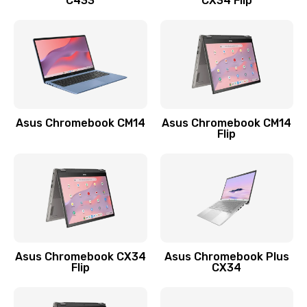
C433
CX34 Flip
Замена сканера отпечатка
790 руб.
Заказать
Замена разъема зарядки (питания)
390 руб.
Asus Chromebook CM14
Asus Chromebook CM14
Flip
Заказать
Замена разъёма наушников (гарнитуры)
390 руб.
Заказать
Замена кнопок громкости
Asus Chromebook CX34
Asus Chromebook Plus
Flip
CX34
390 руб.
Заказать