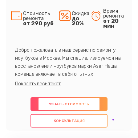
Время
Стоимость
Скидка
ремонта
до
ремонта
от 20
от 290 руб
20%
мин
Добро пожаловать в наш сервис по ремонту
ноутбуков в Москве. Мы специализируемся на
восстановлении ноутбуков марки Aser. Наша
команда включает в себя опытных
профессионалов с обширными знаниями и
многолетним опытом в данной области. Мы
предлагаем быстрый и качественный ремонт с
УЗНАТЬ СТОИМОСТЬ
использованием оригинальных компонентов, а
также гарантируем качество всех
КОНСУЛЬТАЦИЯ
проведенных работ. Наша цель - предоставить
клиентам надежное и профессиональное