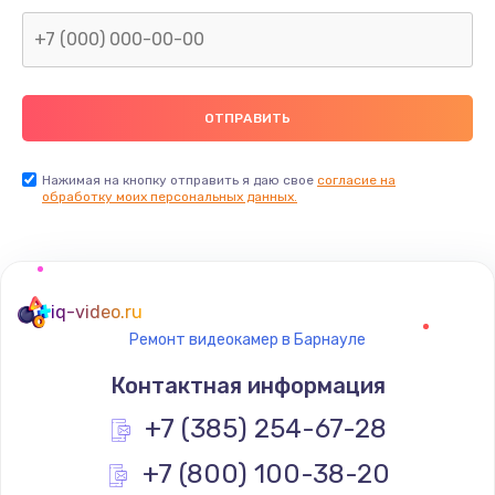
Заказать
Замена северного моста
2600 руб.
Заказать
Нажимая на кнопку отправить я даю свое
согласие на
Замена видеочипа
обработку моих персональных данных.
2745 руб.
Заказать
iq-video.ru
Ремонт разъема питания
Ремонт видеокамер в Барнауле
745 руб.
Контактная информация
Заказать
+7 (385) 254-67-28
Замена видеокарты
+7 (800) 100-38-20
1600 руб.