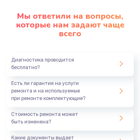
Настройка ОС
1090 руб.
Мы ответили на вопросы,
которые нам задают чаще
Заказать
всего
Ремонт подсветки
1200 руб.
Заказать
Диагностика проводится
бесплатно?
Настройка BIOS
Есть ли гарантия на услуги
930 руб.
ремонта и на используемые
Заказать
при ремонте комплектующие?
Замена SSD
Стоимость ремонта может
1045 руб.
быть изменена?
Заказать
Какие документы выдает