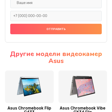
Замена разъема SIM
290 руб.
Заказать
Сбор/Разбор
1490 руб.
Заказать
Другие модели видеокамер
Asus
Чистка динамика и микрофонов (с разбором)
1790 руб.
Заказать
Замена кнопки Home (домой)
890 руб.
Заказать
Asus Chromebook Flip
Asus Chromebook Vibe