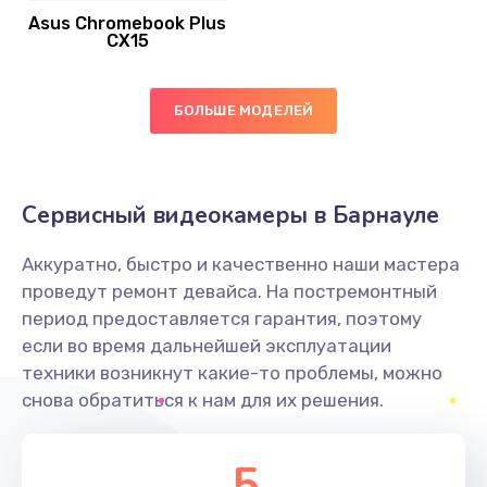
Asus Chromebook Plus
Заказать
CX15
Замена вибромотора
БОЛЬШЕ МОДЕЛЕЙ
890 руб.
Заказать
Замена голосового динамика
Сервисный видеокамеры в Барнауле
490 руб.
Аккуратно, быстро и качественно наши мастера
Заказать
проведут ремонт девайса. На постремонтный
период предоставляется гарантия, поэтому
Замена основной камеры
если во время дальнейшей эксплуатации
490 руб.
техники возникнут какие-то проблемы, можно
снова обратиться к нам для их решения.
Заказать
Замена элемента
5