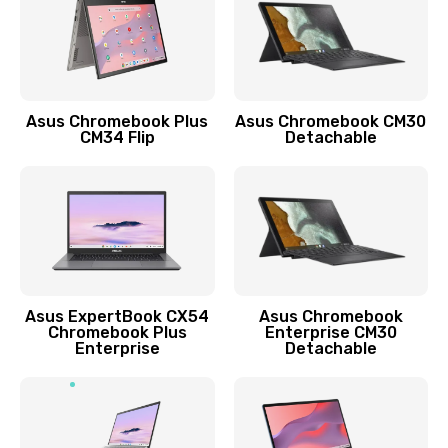
Защита гидрогелевой пленкой
1290 руб.
Заказать
Asus Chromebook Plus
Asus Chromebook CM30
CM34 Flip
Detachable
Замена экрана
1145 руб.
Заказать
Замена аккумулятора
890 руб.
Asus ExpertBook CX54
Asus Chromebook
Chromebook Plus
Enterprise CM30
Заказать
Enterprise
Detachable
Замена задней крышки
490 руб.