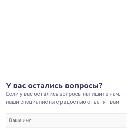
Замена процессора
1800 руб.
Заказать
Замена системы охлаждения
1500 руб.
Заказать
Замена термопасты
У вас остались вопросы?
995 руб.
Если у вас остались вопросы напишите нам,
Заказать
наши специалисты с радостью ответят вам!
Замена шлейфа матрицы
960 руб.