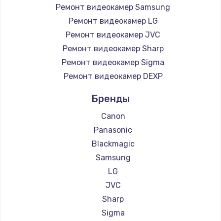
1260 руб.
Ремонт видеокамер Samsung
Заказать
Ремонт видеокамер LG
Ремонт видеокамер JVC
Ремонт петель крышки
Ремонт видеокамер Sharp
990 руб.
Ремонт видеокамер Sigma
Заказать
Ремонт видеокамер DEXP
Бренды
Настройка Wi-Fi
1030 руб.
Canon
Panasonic
Заказать
Blackmagic
Замена шим-контроллера
Samsung
LG
3900 руб.
JVC
Заказать
Sharp
Sigma
Замена HDMI