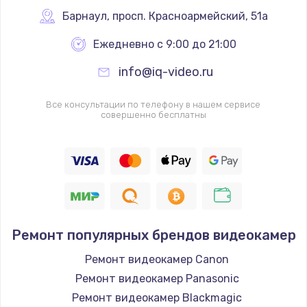
Заказать
Барнаул
,
 просп. Красноармейский, 51а
Ежедневно с 9:00 до 21:00
Ремонт цепей питания
2500 руб.
info@iq-video.ru
Заказать
Все консультации по телефону в нашем сервисе
совершенно бесплатны
Замена жесткого диска
750 руб.
Заказать
Установка драйверов
725 руб.
Ремонт популярных брендов видеокамер
Заказать
Ремонт видеокамер Canon
Ремонт видеокамер Panasonic
Замена вебкамеры
Ремонт видеокамер Blackmagic