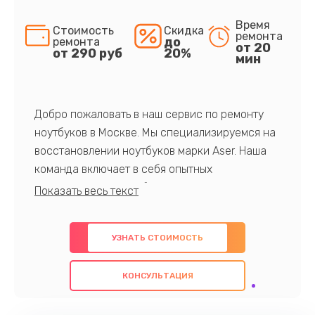
Время
Стоимость
Скидка
ремонта
до
ремонта
от 20
от 290 руб
20%
мин
Добро пожаловать в наш сервис по ремонту
ноутбуков в Москве. Мы специализируемся на
восстановлении ноутбуков марки Aser. Наша
команда включает в себя опытных
профессионалов с обширными знаниями и
многолетним опытом в данной области. Мы
предлагаем быстрый и качественный ремонт с
УЗНАТЬ СТОИМОСТЬ
использованием оригинальных компонентов, а
также гарантируем качество всех
КОНСУЛЬТАЦИЯ
проведенных работ. Наша цель - предоставить
клиентам надежное и профессиональное