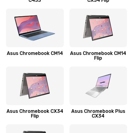
C433
CX34 Flip
Замена сканера отпечатка
790 руб.
Заказать
Замена разъема зарядки (питания)
390 руб.
Asus Chromebook CM14
Asus Chromebook CM14
Flip
Заказать
Замена разъёма наушников (гарнитуры)
390 руб.
Заказать
Замена кнопок громкости
Asus Chromebook CX34
Asus Chromebook Plus
Flip
CX34
390 руб.
Заказать