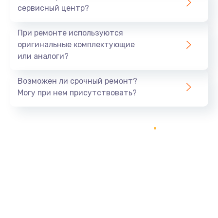
сервисный центр?
Восстановление данных
990 руб.
При ремонте используются
Заказать
оригинальные комплектующие
или аналоги?
Замена USB порта
Возможен ли срочный ремонт?
1060 руб.
Могу при нем присутствовать?
Заказать
Замена звуковой карты
1100 руб.
Заказать
Замена оперативной памяти
890 руб.
Заказать