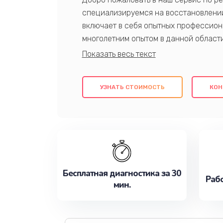
специализируемся на восстановлении
включает в себя опытных профессион
многолетним опытом в данной област
качественный ремонт с использовани
гарантируем качество всех проведенн
клиентам надежное и профессиональн
УЗНАТЬ СТОИМОСТЬ
КОН
потребности наилучшим образом. Не 
сейчас!
Бесплатная диагностика за 30
Рабо
мин.