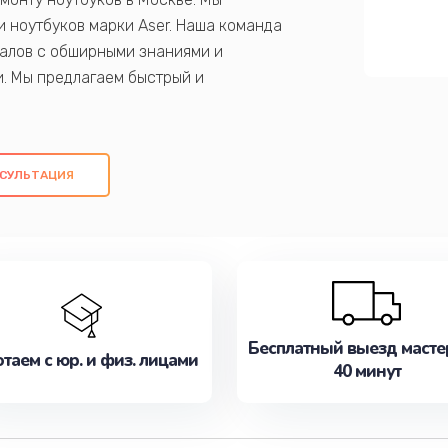
 ноутбуков марки Aser. Наша команда
алов с обширными знаниями и
и. Мы предлагаем быстрый и
ем оригинальных компонентов, а также
ых работ. Наша цель - предоставить
ое обслуживание, удовлетворяя их
СУЛЬТАЦИЯ
медлите записаться на ремонт уже
Бесплатный выезд масте
таем с юр. и физ. лицами
40 минут