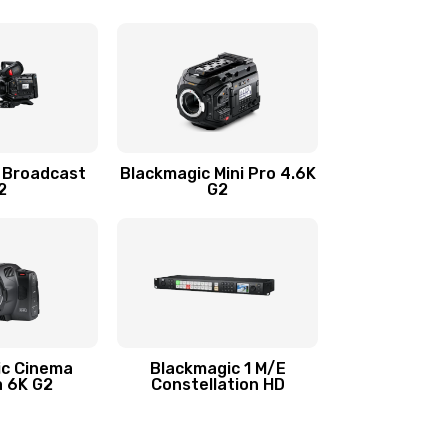
 Broadcast
Blackmagic Mini Pro 4.6K
2
G2
ic Cinema
Blackmagic 1 M/E
 6K G2
Constellation HD