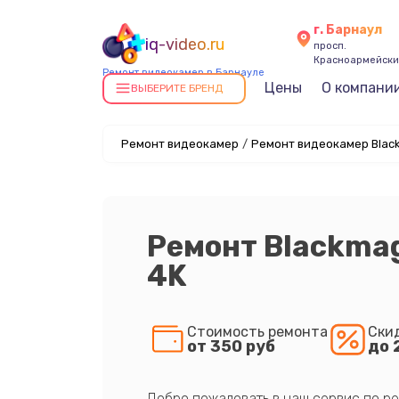
г. Барнаул
iq-video.ru
просп.
Красноармейский
Ремонт видеокамер в Барнауле
Цены
О компани
ВЫБЕРИТЕ БРЕНД
Ремонт видеокамер
/
Ремонт видеокамер Black
Ремонт Blackma
4K
Стоимость ремонта
Ски
от 350 руб
до 
Добро пожаловать в наш сервис по ре