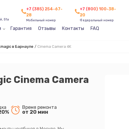
+7 (385) 254-67-
+7 (800) 100-38-
28
20
, 51а
Мобильный номер
Федеральный номер
и
Гарантия
Отзывы
Контакты
FAQ
magic в Барнауле
/
Cinema Camera 4K
gic Cinema Camera
дка
Время ремонта
20%
от 20 мин
монту ноутбуков в Москве. Мы