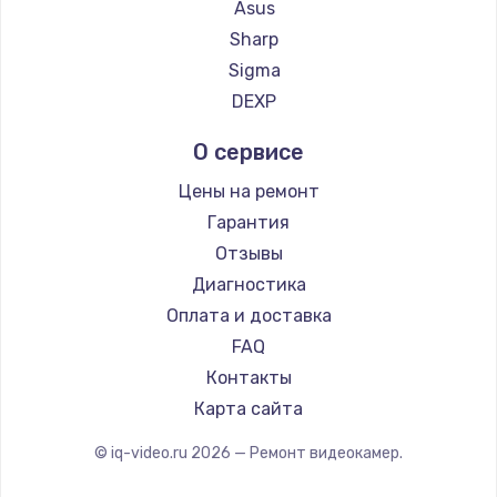
Asus
Заказать
Sharp
Sigma
Замена сенсорного датчика
DEXP
1300 руб.
Заказать
О сервисе
Цены на ремонт
Замена сигнальной лампы
Гарантия
1200 руб.
Отзывы
Заказать
Диагностика
Оплата и доставка
Замена системной платы
FAQ
1500 руб.
Контакты
Заказать
Карта сайта
Замена температурного датчика
© iq-video.ru
2026
— Ремонт видеокамер.
2500 руб.