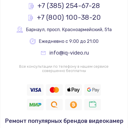
Заказать
+7 (385) 254-67-28
+7 (800) 100-38-20
Замена реле
1000 руб.
Барнаул
,
 просп. Красноармейский, 51а
Заказать
Ежедневно с 9:00 до 21:00
Замена термопредохранителя
info@iq-video.ru
700 руб.
Заказать
Все консультации по телефону в нашем сервисе
совершенно бесплатны
Замена ТЭНа
2500 руб.
Заказать
Замена шнура
Ремонт популярных брендов видеокамер
1400 руб.