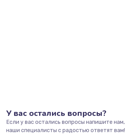
Заказать
Замена видеоадаптера (видеокарты)
1800 руб.
Заказать
Замена, перепайка чипа
1300 руб.
Заказать
Замена HDMI-разъема
650 руб.
Заказать
У вас остались вопросы?
Если у вас остались вопросы напишите нам,
Замена/Pемонт карбюратора
наши специалисты с радостью ответят вам!
1300 руб.