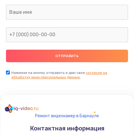
Заказать
Ремонт капиллярной трубки
400 руб.
Заказать
Замена блока питания
1000 руб.
Заказать
Нажимая на кнопку отправить я даю свое
согласие на
обработку моих персональных данных.
Прошивка / разблокировка
900 руб.
Заказать
iq-video.ru
Ремонт видеокамер в Барнауле
Замена термостата
Контактная информация
1200 руб.