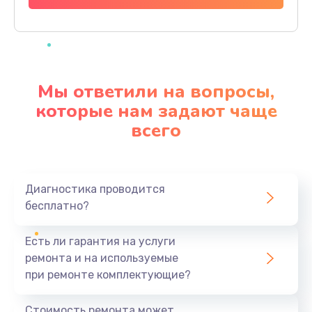
Заказать
Ремонт материнской платы
4500 руб.
Мы ответили на вопросы,
Заказать
которые нам задают чаще
всего
Профилактическая чистка
1000 руб.
Заказать
Диагностика проводится
бесплатно?
Прошивка BIOS
1920 руб.
Есть ли гарантия на услуги
Заказать
ремонта и на используемые
при ремонте комплектующие?
Замена северного моста
1440 руб.
Стоимость ремонта может