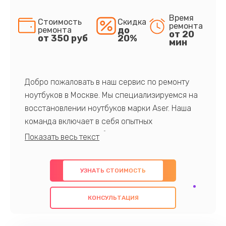
Время
Стоимость
Скидка
ремонта
до
ремонта
от 20
от 350 руб
20%
мин
Добро пожаловать в наш сервис по ремонту
ноутбуков в Москве. Мы специализируемся на
восстановлении ноутбуков марки Aser. Наша
команда включает в себя опытных
профессионалов с обширными знаниями и
многолетним опытом в данной области. Мы
предлагаем быстрый и качественный ремонт с
УЗНАТЬ СТОИМОСТЬ
использованием оригинальных компонентов, а
также гарантируем качество всех
КОНСУЛЬТАЦИЯ
проведенных работ. Наша цель - предоставить
клиентам надежное и профессиональное