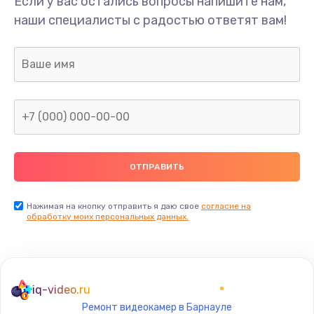
Если у вас остались вопросы напишите нам,
Замена/Pемонт карбюратора
наши специалисты с радостью ответят вам!
1300 руб.
Заказать
Ремонт капиллярной трубки
400 руб.
Заказать
Замена блока питания
1000 руб.
Заказать
Нажимая на кнопку отправить я даю свое
согласие на
обработку моих персональных данных.
Прошивка / разблокировка
900 руб.
Заказать
iq-video.ru
Ремонт видеокамер в Барнауле