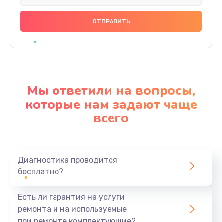
Замена праймера
1000 руб.
Заказать
Ремонт материнской платы
4500 руб.
Мы ответили на вопросы,
Заказать
которые нам задают чаще
всего
Профилактическая чистка
1000 руб.
Заказать
Диагностика проводится
бесплатно?
Прошивка BIOS
1920 руб.
Есть ли гарантия на услуги
Заказать
ремонта и на используемые
при ремонте комплектующие?