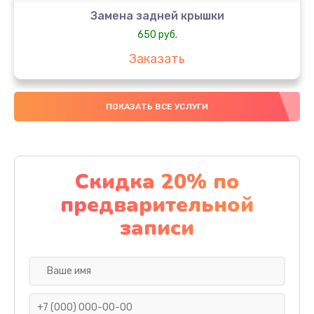
Замена задней крышки
650 руб.
Заказать
Замена аккумулятора
ПОКАЗАТЬ ВСЕ УСЛУГИ
4000 руб.
Заказать
Замена материнской платы
Скидка 20% по
1100 руб.
предварительной
Заказать
записи
Замена масла
750 руб.
Заказать