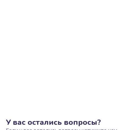
Ремонт цепи питания
2500 руб.
Заказать
Замена видеоадаптера (видеокарты)
1800 руб.
Заказать
Замена, перепайка чипа
1300 руб.
Заказать
Замена HDMI-разъема
650 руб.
Заказать
У вас остались вопросы?