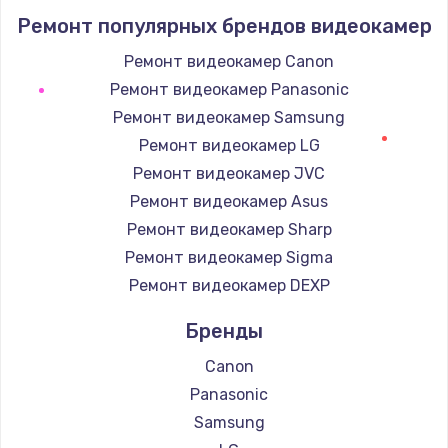
Ремонт популярных брендов видеокамер
1400 руб.
Заказать
Ремонт видеокамер Canon
Ремонт видеокамер Panasonic
Замена / ремонт электронного модуля
Ремонт видеокамер Samsung
управления
Ремонт видеокамер LG
600 руб.
Ремонт видеокамер JVC
Заказать
Ремонт видеокамер Asus
Ремонт видеокамер Sharp
Замена конфорки
Ремонт видеокамер Sigma
1100 руб.
Ремонт видеокамер DEXP
Заказать
Бренды
Замена платы сенсора
Canon
900 руб.
Panasonic
Заказать
Samsung