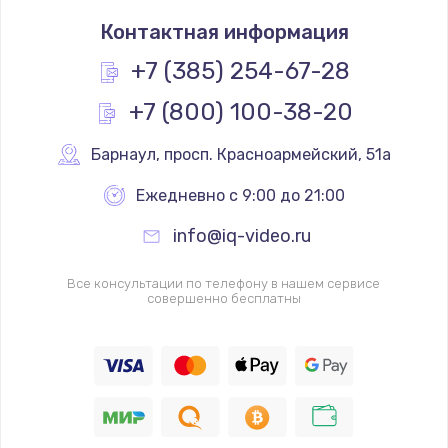
Замена термостата
Контактная информация
1200 руб.
Заказать
+7 (385) 254-67-28
+7 (800) 100-38-20
Замена реле
1000 руб.
Барнаул
,
 просп. Красноармейский, 51а
Заказать
Ежедневно с 9:00 до 21:00
Замена термопредохранителя
info@iq-video.ru
700 руб.
Заказать
Все консультации по телефону в нашем сервисе
совершенно бесплатны
Замена ТЭНа
2500 руб.
Заказать
Замена шнура