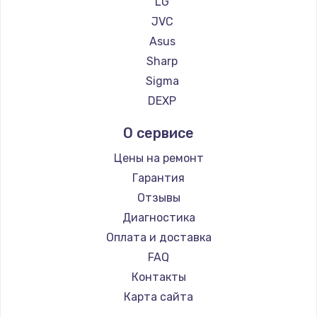
LG
Замена регулятора режимов конфорки
JVC
900 руб.
Asus
Заказать
Sharp
Sigma
Замена сенсорного датчика
DEXP
1300 руб.
Заказать
О сервисе
Цены на ремонт
Замена сигнальной лампы
Гарантия
1200 руб.
Отзывы
Заказать
Диагностика
Оплата и доставка
Замена системной платы
FAQ
1500 руб.
Контакты
Заказать
Карта сайта