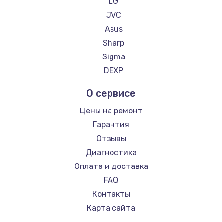
LG
Замена регулятора режимов конфорки
JVC
900 руб.
Asus
Заказать
Sharp
Sigma
Замена сенсорного датчика
DEXP
1300 руб.
Заказать
О сервисе
Цены на ремонт
Замена сигнальной лампы
Гарантия
1200 руб.
Отзывы
Заказать
Диагностика
Оплата и доставка
Замена системной платы
FAQ
1500 руб.
Контакты
Заказать
Карта сайта