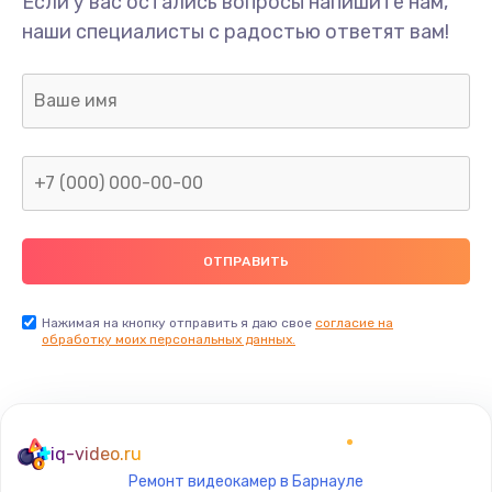
Если у вас остались вопросы напишите нам,
Замена/Pемонт карбюратора
наши специалисты с радостью ответят вам!
1300 руб.
Заказать
Ремонт капиллярной трубки
400 руб.
Заказать
Замена блока питания
1000 руб.
Заказать
Нажимая на кнопку отправить я даю свое
согласие на
обработку моих персональных данных.
Прошивка / разблокировка
900 руб.
Заказать
iq-video.ru
Ремонт видеокамер в Барнауле