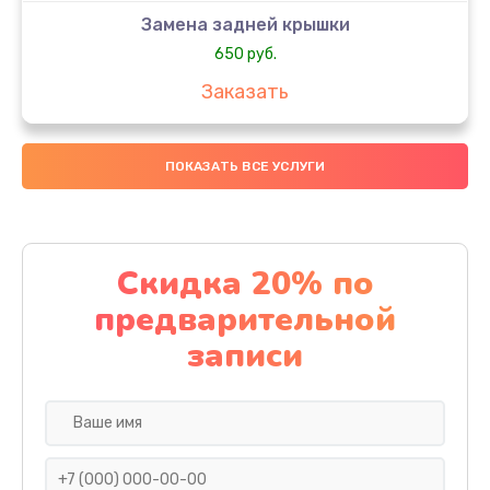
Замена задней крышки
650 руб.
Заказать
Замена аккумулятора
ПОКАЗАТЬ ВСЕ УСЛУГИ
4000 руб.
Заказать
Замена материнской платы
Скидка 20% по
1100 руб.
предварительной
Заказать
записи
Замена масла
750 руб.
Заказать