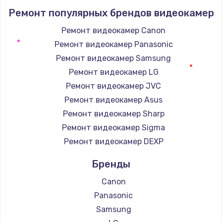
Ремонт популярных брендов видеокамер
1400 руб.
Заказать
Ремонт видеокамер Canon
Ремонт видеокамер Panasonic
Замена / ремонт электронного модуля
Ремонт видеокамер Samsung
управления
Ремонт видеокамер LG
600 руб.
Ремонт видеокамер JVC
Заказать
Ремонт видеокамер Asus
Ремонт видеокамер Sharp
Замена конфорки
Ремонт видеокамер Sigma
1100 руб.
Ремонт видеокамер DEXP
Заказать
Бренды
Замена платы сенсора
Canon
900 руб.
Panasonic
Заказать
Samsung