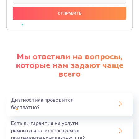
Замена праймера
1000 руб.
Заказать
Ремонт материнской платы
4500 руб.
Мы ответили на вопросы,
Заказать
которые нам задают чаще
всего
Профилактическая чистка
1000 руб.
Заказать
Диагностика проводится
бесплатно?
Прошивка BIOS
1920 руб.
Есть ли гарантия на услуги
Заказать
ремонта и на используемые
при ремонте комплектующие?