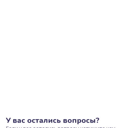
Ремонт цепи питания
2500 руб.
Заказать
Замена видеоадаптера (видеокарты)
1800 руб.
Заказать
Замена, перепайка чипа
1300 руб.
Заказать
Замена HDMI-разъема
650 руб.
Заказать
У вас остались вопросы?