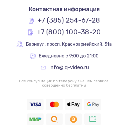
Замена термостата
Контактная информация
1200 руб.
Заказать
+7 (385) 254-67-28
+7 (800) 100-38-20
Замена реле
1000 руб.
Барнаул
,
 просп. Красноармейский, 51а
Заказать
Ежедневно с 9:00 до 21:00
Замена термопредохранителя
info@iq-video.ru
700 руб.
Заказать
Все консультации по телефону в нашем сервисе
совершенно бесплатны
Замена ТЭНа
2500 руб.
Заказать
Замена шнура