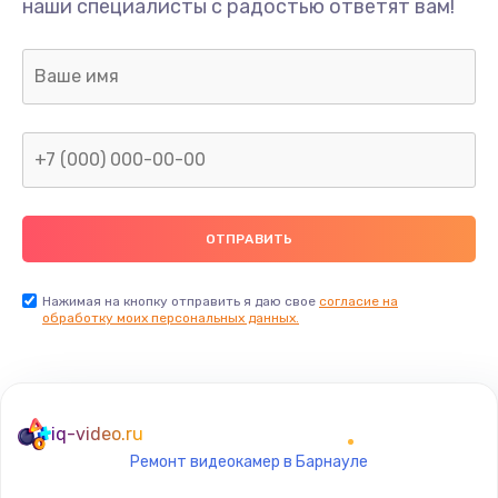
наши специалисты с радостью ответят вам!
1300 руб.
Заказать
Ремонт капиллярной трубки
400 руб.
Заказать
Замена блока питания
1000 руб.
Заказать
Нажимая на кнопку отправить я даю свое
согласие на
обработку моих персональных данных.
Прошивка / разблокировка
900 руб.
Заказать
iq-video.ru
Ремонт видеокамер в Барнауле
Замена термостата