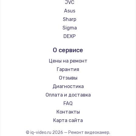
JVC
900 руб.
Asus
Заказать
Sharp
Sigma
Замена сенсорного датчика
DEXP
1300 руб.
Заказать
О сервисе
Цены на ремонт
Замена сигнальной лампы
Гарантия
1200 руб.
Отзывы
Заказать
Диагностика
Оплата и доставка
Замена системной платы
FAQ
1500 руб.
Контакты
Заказать
Карта сайта
Замена температурного датчика
© iq-video.ru
2026
— Ремонт видеокамер.