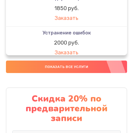
1850 руб.
Заказать
Устранение ошибок
2000 руб.
Заказать
Ремонт после залития
ПОКАЗАТЬ ВСЕ УСЛУГИ
1730 руб.
Заказать
Скидка 20% по
Ремонт электроплаты
предварительной
1320 руб.
записи
Заказать