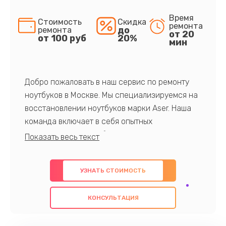
Время
Стоимость
Скидка
ремонта
до
ремонта
от 20
от 100 руб
20%
мин
Добро пожаловать в наш сервис по ремонту
ноутбуков в Москве. Мы специализируемся на
восстановлении ноутбуков марки Aser. Наша
команда включает в себя опытных
профессионалов с обширными знаниями и
многолетним опытом в данной области. Мы
предлагаем быстрый и качественный ремонт с
УЗНАТЬ СТОИМОСТЬ
использованием оригинальных компонентов, а
также гарантируем качество всех
КОНСУЛЬТАЦИЯ
проведенных работ. Наша цель - предоставить
клиентам надежное и профессиональное