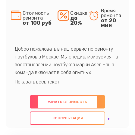
Время
Стоимость
Скидка
ремонта
до
ремонта
от 20
от 100 руб
20%
мин
Добро пожаловать в наш сервис по ремонту
ноутбуков в Москве. Мы специализируемся на
восстановлении ноутбуков марки Aser. Наша
команда включает в себя опытных
профессионалов с обширными знаниями и
многолетним опытом в данной области. Мы
предлагаем быстрый и качественный ремонт с
УЗНАТЬ СТОИМОСТЬ
использованием оригинальных компонентов, а
также гарантируем качество всех
КОНСУЛЬТАЦИЯ
проведенных работ. Наша цель - предоставить
клиентам надежное и профессиональное