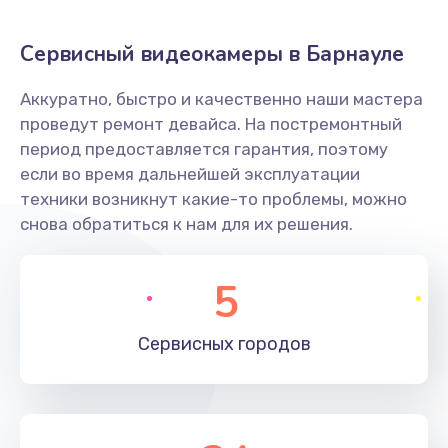
Заказать
Сервисный видеокамеры в Барнауле
Не захватывает бумагу
Аккуратно, быстро и качественно наши мастера
600 руб.
проведут ремонт девайса. На постремонтный
Заказать
период предоставляется гарантия, поэтому
если во время дальнейшей эксплуатации
Грязная печать
техники возникнут какие-то проблемы, можно
350 руб.
снова обратиться к нам для их решения.
Заказать
5
Ремонт механики сканирующей головки
1800 руб.
Сервисных
городов
Заказать
Ремонт инвертора лампы подсветки