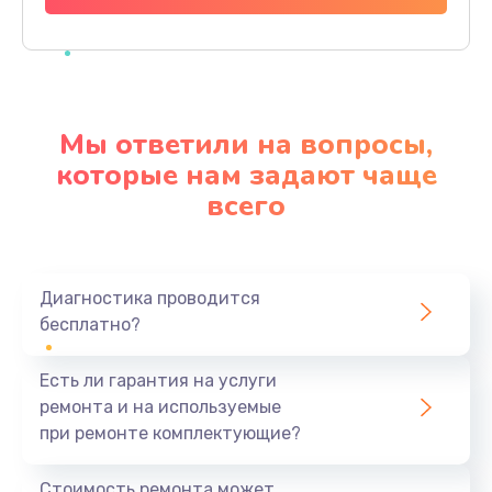
Заказать
Замена дисплея
1350 руб.
Мы ответили на вопросы,
Заказать
которые нам задают чаще
всего
Замена кнопки
510 руб.
Заказать
Диагностика проводится
бесплатно?
Ремонт корпуса
1410 руб.
Есть ли гарантия на услуги
Заказать
ремонта и на используемые
при ремонте комплектующие?
Настройка
480 руб.
Стоимость ремонта может