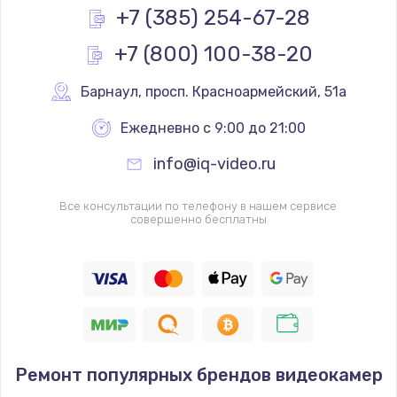
Заказать
+7 (385) 254-67-28
+7 (800) 100-38-20
Ремонт механики сканирующей головки
1800 руб.
Барнаул
,
 просп. Красноармейский, 51а
Заказать
Ежедневно с 9:00 до 21:00
Ремонт инвертора лампы подсветки
info@iq-video.ru
1350 руб.
Заказать
Все консультации по телефону в нашем сервисе
совершенно бесплатны
Перепрошивка, восстановление ПО
680 руб.
Заказать
Замена матричного блока
Ремонт популярных брендов видеокамер
2000 руб.