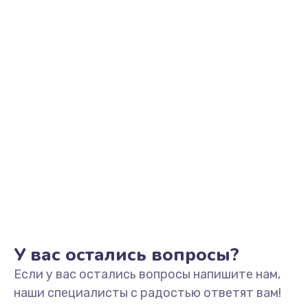
Заказать
Не видит устройство
800 руб.
Заказать
Не печатает
700 руб.
Заказать
Скрипит, трещит
600 руб.
Заказать
У вас остались вопросы?
Если у вас остались вопросы напишите нам,
Переполнен абсорбер
наши специалисты с радостью ответят вам!
300 руб.