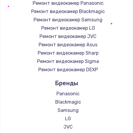
Заказать
Ремонт видеокамер Panasonic
Ремонт видеокамер Blackmagic
Комплексная чистка
Ремонт видеокамер Samsung
600 руб.
Ремонт видеокамер LG
Заказать
Ремонт видеокамер JVC
Ремонт видеокамер Asus
Замена лампы подсветки
Ремонт видеокамер Sharp
1000 руб.
Ремонт видеокамер Sigma
Заказать
Ремонт видеокамер DEXP
Бренды
Ремонт блока управления
2000 руб.
Panasonic
Заказать
Blackmagic
Samsung
Прошивка
LG
1220 руб.
JVC