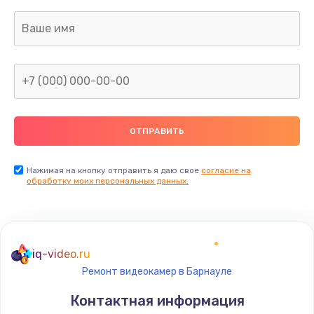
Заказать
Не видит бумагу
550 руб.
Заказать
Зажевывает бумагу
500 руб.
Заказать
Нажимая на кнопку отправить я даю свое
согласие на
обработку моих персональных данных.
Не захватывает бумагу
600 руб.
Заказать
iq-video.ru
Ремонт видеокамер в Барнауле
Грязная печать
Контактная информация
350 руб.