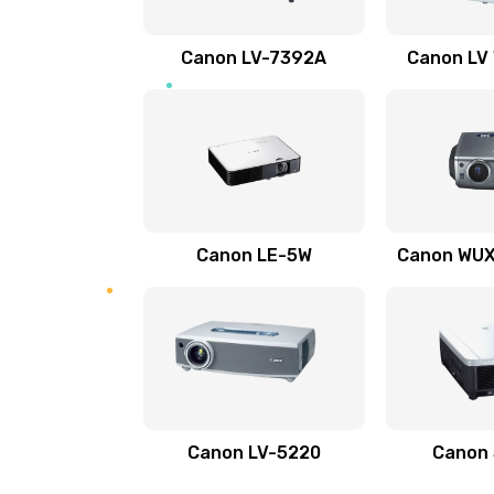
Ремонт электронных узлов
Canon LV-7392A
Canon LV
Не видит устройство
Не печатает
Скрипит, трещит
Canon LE-5W
Canon WUX1
Переполнен абсорбер
Не видит бумагу
Зажевывает бумагу
Canon LV-5220
Canon
Не захватывает бумагу