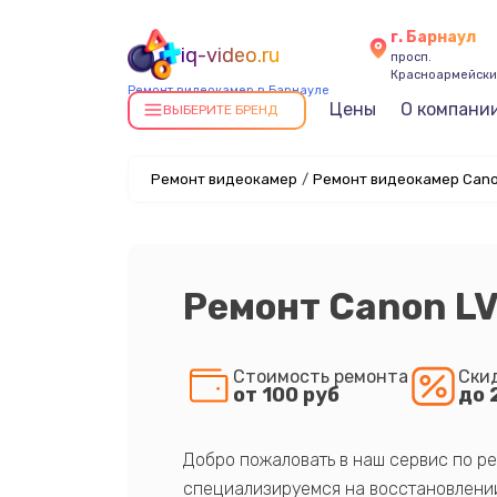
г. Барнаул
iq-video.ru
просп.
Красноармейский
Ремонт видеокамер в Барнауле
Цены
О компани
ВЫБЕРИТЕ БРЕНД
Ремонт видеокамер
/
Ремонт видеокамер Cano
Ремонт Canon L
Стоимость ремонта
Ски
от 100 руб
до 
Добро пожаловать в наш сервис по ре
специализируемся на восстановлении