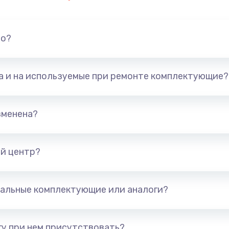
но?
та и на используемые при ремонте комплектующие?
зменена?
й центр?
альные комплектующие или аналоги?
у при нем присутствовать?