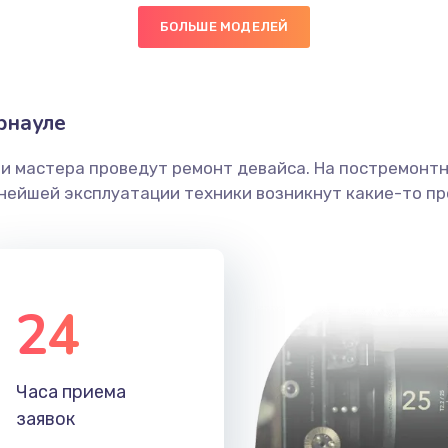
БОЛЬШЕ МОДЕЛЕЙ
30 мин
1 год
головки
60 мин
3 года
рнауле
етки
20 мин
3 года
ши мастера проведут ремонт девайса. На постремонт
ьнейшей эксплуатации техники возникнут какие-то пр
 ПО
60 мин
2 года
30 мин
2 года
24
50 мин
2 года
50 мин
3 года
Часа приема
заявок
20 мин
2 года