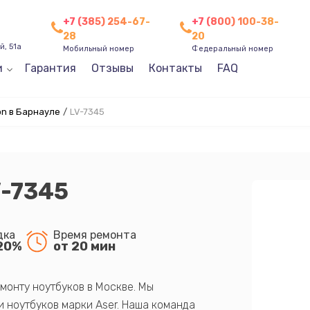
+7 (385) 254-67-
+7 (800) 100-38-
28
20
, 51а
Мобильный номер
Федеральный номер
и
Гарантия
Отзывы
Контакты
FAQ
n в Барнауле
/
LV-7345
V-7345
дка
Время ремонта
20%
от 20 мин
монту ноутбуков в Москве. Мы
 ноутбуков марки Aser. Наша команда