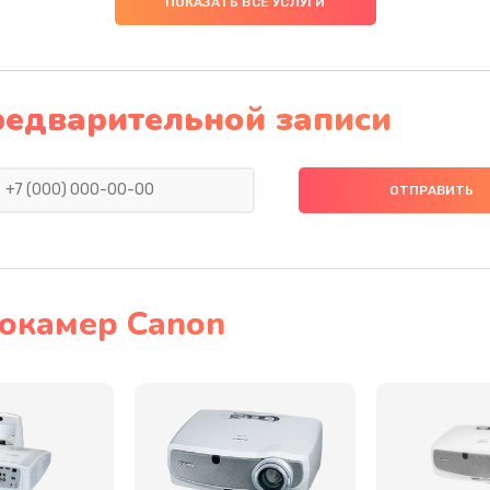
ПОКАЗАТЬ ВСЕ УСЛУГИ
30 мин
3 года
50 мин
1 год
редварительной записи
60 мин
2 года
60 мин
1 год
20 мин
3 года
окамер Canon
30 мин
1 год
20 мин
2 года
30 мин
2 года