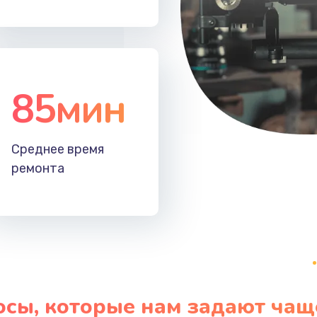
60 мин
1 год
40 мин
2 года
85мин
Среднее время
ремонта
осы, которые нам задают чащ