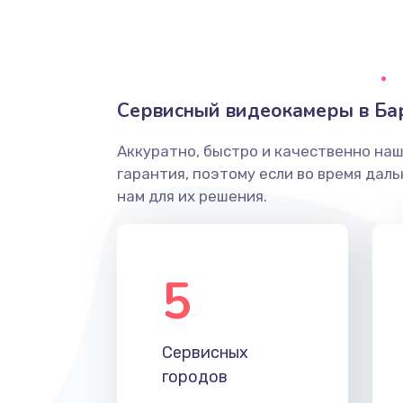
Грязная печать
Ремонт механики сканирующей 
Сервисный видеокамеры в Ба
Ремонт инвертора лампы подсв
Аккуратно, быстро и качественно на
гарантия, поэтому если во время дал
Перепрошивка, восстановление
нам для их решения.
Замена матричного блока
5
Комплексная чистка
Замена лампы подсветки
Сервисных
городов
Ремонт блока управления