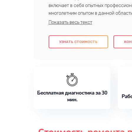
включает в себя опытных профессион
многолетним опытом в данной област
качественный ремонт с использовани
гарантируем качество всех проведенн
клиентам надежное и профессиональн
УЗНАТЬ СТОИМОСТЬ
КОН
потребности наилучшим образом. Не 
сейчас!
Бесплатная диагностика за 30
Рабо
мин.