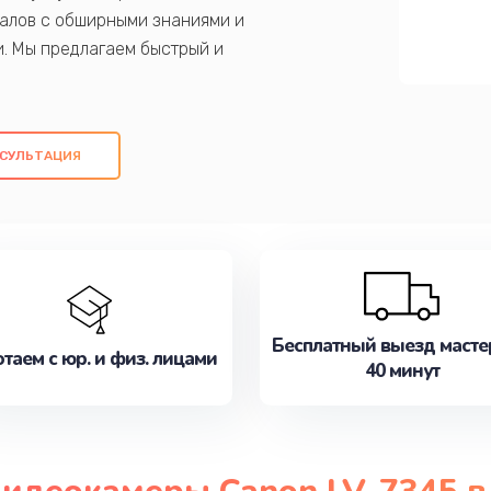
алов с обширными знаниями и
и. Мы предлагаем быстрый и
ем оригинальных компонентов, а также
ых работ. Наша цель - предоставить
ое обслуживание, удовлетворяя их
СУЛЬТАЦИЯ
медлите записаться на ремонт уже
Бесплатный выезд масте
таем с юр. и физ. лицами
40 минут