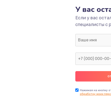
У вас ос
етки
1350 руб.
Заказ
Если у вас оста
специалисты с 
 ПО
680 руб.
Заказ
2000 руб.
Заказ
600 руб.
Заказ
1000 руб.
Заказ
2000 руб.
Заказ
Нажимая на кнопку о
обработку моих перс
1220 руб.
Заказ
100 руб.
Заказ