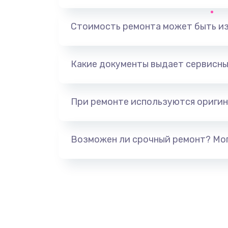
Не печатает
Стоимость ремонта может быть и
Скрипит, трещит
Какие документы выдает сервисны
Переполнен абсорбер
При ремонте используются оригин
Не видит бумагу
Зажевывает бумагу
Возможен ли срочный ремонт? Мог
Не захватывает бумагу
Грязная печать
Ремонт механики сканирующей 