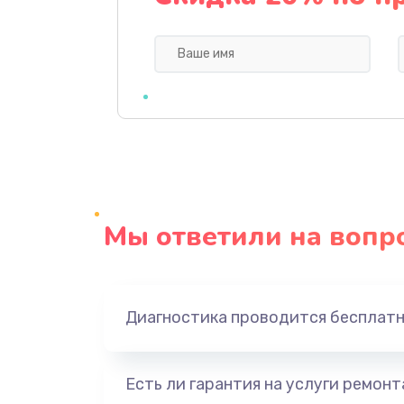
Замена кнопки
Ремонт корпуса
Настройка
Чистка оптической системы
Мы ответили на вопр
Не включается
Ремонт системной платы
Диагностика проводится бесплат
Ремонт электронных узлов
Есть ли гарантия на услуги ремон
Не видит устройство