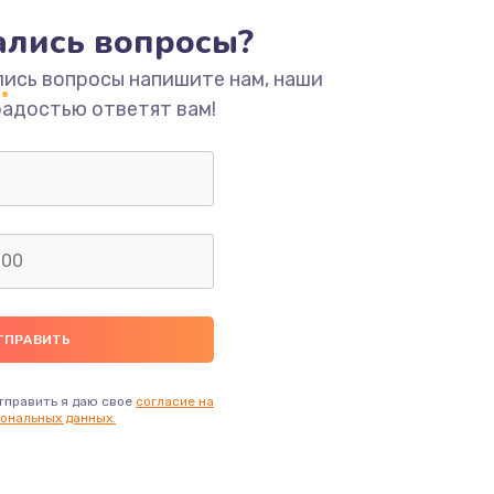
тались вопросы?
ать
лись вопросы напишите нам, наши
радостью ответят вам!
ать
ать
ать
ать
ать
тправить я даю свое
согласие на
ональных данных.
ать
ать