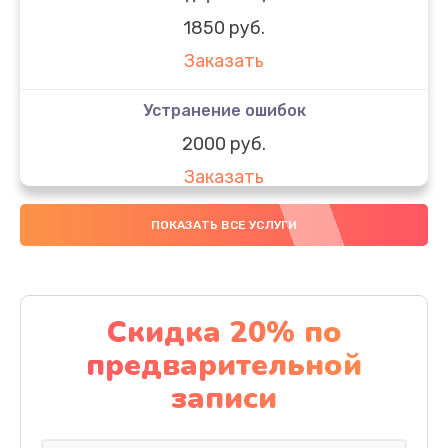
1850 руб.
Заказать
Устранение ошибок
2000 руб.
Заказать
Ремонт после залития
ПОКАЗАТЬ ВСЕ УСЛУГИ
1730 руб.
Заказать
Скидка 20% по
Ремонт электроплаты
предварительной
1320 руб.
записи
Заказать