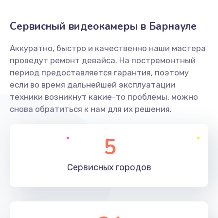
Заказать
Сервисный видеокамеры в Барнауле
Не захватывает бумагу
Аккуратно, быстро и качественно наши мастера
600 руб.
проведут ремонт девайса. На постремонтный
Заказать
период предоставляется гарантия, поэтому
если во время дальнейшей эксплуатации
Грязная печать
техники возникнут какие-то проблемы, можно
350 руб.
снова обратиться к нам для их решения.
Заказать
5
Ремонт механики сканирующей головки
1800 руб.
Сервисных
городов
Заказать
Ремонт инвертора лампы подсветки