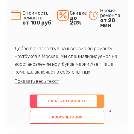
Время
Стоимость
Скидка
ремонта
до
ремонта
от 20
от 100 руб
20%
мин
Добро пожаловать в наш сервис по ремонту
ноутбуков в Москве. Мы специализируемся на
восстановлении ноутбуков марки Aser. Наша
команда включает в себя опытных
профессионалов с обширными знаниями и
многолетним опытом в данной области. Мы
предлагаем быстрый и качественный ремонт с
УЗНАТЬ СТОИМОСТЬ
использованием оригинальных компонентов, а
также гарантируем качество всех
КОНСУЛЬТАЦИЯ
проведенных работ. Наша цель - предоставить
клиентам надежное и профессиональное