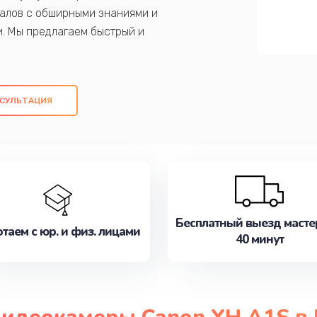
алов с обширными знаниями и
и. Мы предлагаем быстрый и
ем оригинальных компонентов, а также
ых работ. Наша цель - предоставить
ое обслуживание, удовлетворяя их
СУЛЬТАЦИЯ
медлите записаться на ремонт уже
Бесплатный выезд масте
таем с юр. и физ. лицами
40 минут