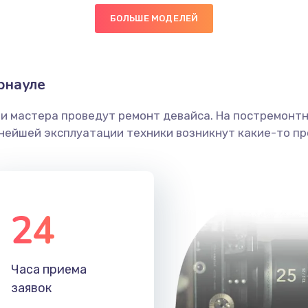
БОЛЬШЕ МОДЕЛЕЙ
30 мин
2 года
головки
40 мин
2 года
рнауле
етки
20 мин
3 года
ши мастера проведут ремонт девайса. На постремонт
ьнейшей эксплуатации техники возникнут какие-то пр
 ПО
40 мин
3 года
30 мин
2 года
24
20 мин
1 год
40 мин
1 год
Часа приема
заявок
60 мин
1 год