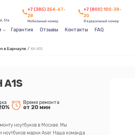
+7 (385) 254-67-
+7 (800) 100-38-
28
20
, 51а
Мобильный номер
Федеральный номер
и
Гарантия
Отзывы
Контакты
FAQ
n в Барнауле
/
XH A1S
 A1S
дка
Время ремонта
20%
от 20 мин
монту ноутбуков в Москве. Мы
 ноутбуков марки Aser. Наша команда