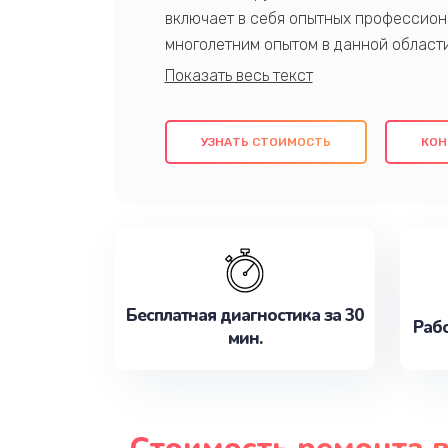
включает в себя опытных профессион
многолетним опытом в данной област
качественный ремонт с использовани
гарантируем качество всех проведенн
клиентам надежное и профессиональн
УЗНАТЬ СТОИМОСТЬ
КОН
потребности наилучшим образом. Не 
сейчас!
Бесплатная диагностика за 30
Рабо
мин.