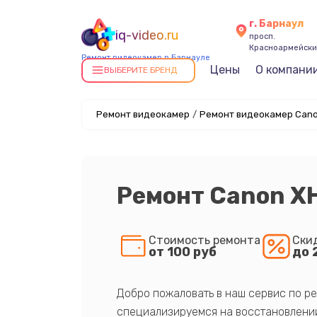
г. Барнаул
iq-video.ru
просп.
Красноармейский
Ремонт видеокамер в Барнауле
Цены
О компани
ВЫБЕРИТЕ БРЕНД
Ремонт видеокамер
/
Ремонт видеокамер Cano
Ремонт Canon XH
Стоимость ремонта
Ски
от 100 руб
до 
Добро пожаловать в наш сервис по ре
специализируемся на восстановлении