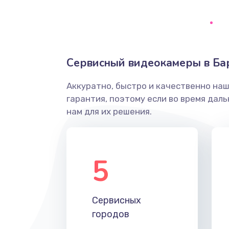
Грязная печать
Ремонт механики сканирующей 
Сервисный видеокамеры в Ба
Ремонт инвертора лампы подсв
Аккуратно, быстро и качественно на
гарантия, поэтому если во время дал
Перепрошивка, восстановление
нам для их решения.
Замена матричного блока
5
Комплексная чистка
Замена лампы подсветки
Сервисных
городов
Ремонт блока управления