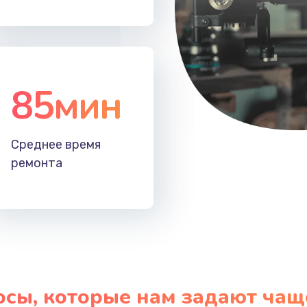
50 мин
1 год
20 мин
2 года
85мин
Среднее время
ремонта
осы, которые нам задают чащ