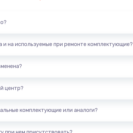
но?
та и на используемые при ремонте комплектующие?
зменена?
й центр?
альные комплектующие или аналоги?
у при нем присутствовать?