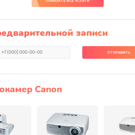
ПОКАЗАТЬ ВСЕ УСЛУГИ
40 мин
1 год
30 мин
2 года
редварительной записи
30 мин
3 года
30 мин
1 год
40 мин
3 года
окамер Canon
60 мин
3 года
60 мин
2 года
30 мин
3 года