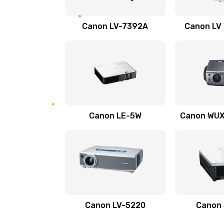
Ремонт электронных узлов
Canon LV-7392A
Canon LV
Не видит устройство
Не печатает
Скрипит, трещит
Canon LE-5W
Canon WUX1
Переполнен абсорбер
Не видит бумагу
Зажевывает бумагу
Canon LV-5220
Canon
Не захватывает бумагу