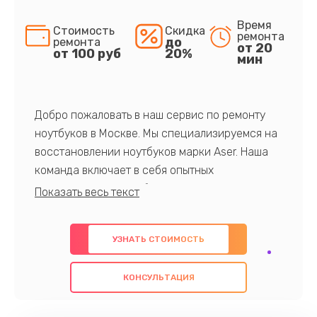
Время
Стоимость
Скидка
ремонта
до
ремонта
от 20
от 100 руб
20%
мин
Добро пожаловать в наш сервис по ремонту
ноутбуков в Москве. Мы специализируемся на
восстановлении ноутбуков марки Aser. Наша
команда включает в себя опытных
профессионалов с обширными знаниями и
многолетним опытом в данной области. Мы
предлагаем быстрый и качественный ремонт с
УЗНАТЬ СТОИМОСТЬ
использованием оригинальных компонентов, а
также гарантируем качество всех
КОНСУЛЬТАЦИЯ
проведенных работ. Наша цель - предоставить
клиентам надежное и профессиональное