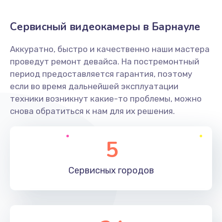
Заказать
Сервисный видеокамеры в Барнауле
Не захватывает бумагу
Аккуратно, быстро и качественно наши мастера
600 руб.
проведут ремонт девайса. На постремонтный
Заказать
период предоставляется гарантия, поэтому
если во время дальнейшей эксплуатации
Грязная печать
техники возникнут какие-то проблемы, можно
350 руб.
снова обратиться к нам для их решения.
Заказать
5
Ремонт механики сканирующей головки
1800 руб.
Сервисных
городов
Заказать
Ремонт инвертора лампы подсветки