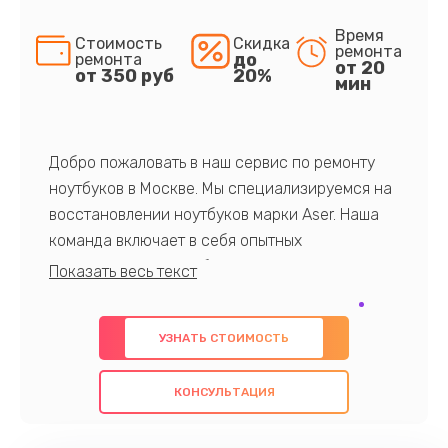
Время
Стоимость
Скидка
ремонта
до
ремонта
от 20
от 350 руб
20%
мин
Добро пожаловать в наш сервис по ремонту
ноутбуков в Москве. Мы специализируемся на
восстановлении ноутбуков марки Aser. Наша
команда включает в себя опытных
профессионалов с обширными знаниями и
многолетним опытом в данной области. Мы
предлагаем быстрый и качественный ремонт с
УЗНАТЬ СТОИМОСТЬ
использованием оригинальных компонентов, а
также гарантируем качество всех
КОНСУЛЬТАЦИЯ
проведенных работ. Наша цель - предоставить
клиентам надежное и профессиональное