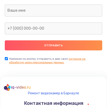
Заказать
Ремонт платы
800 руб.
Заказать
Не включается
1400 руб.
Заказать
Нажимая на кнопку отправить я даю свое
согласие на
обработку моих персональных данных.
Нет звука
800 руб.
Заказать
iq-video.ru
Ремонт видеокамер в Барнауле
Не видит флешку
Контактная информация
400 руб.