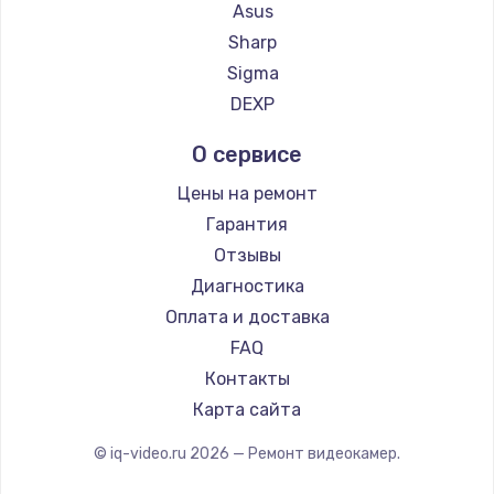
Asus
890 руб.
Sharp
Заказать
Sigma
DEXP
Замена микросхемы NFC
1100 руб.
О сервисе
Заказать
Цены на ремонт
Гарантия
Замена шим-контроллера
Отзывы
3900 руб.
Диагностика
Заказать
Оплата и доставка
FAQ
Настройка Wi-Fi
Контакты
1030 руб.
Карта сайта
Заказать
© iq-video.ru
2026
— Ремонт видеокамер.