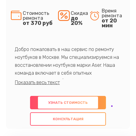
Время
Стоимость
Скидка
ремонта
до
ремонта
от 20
от 370 руб
20%
мин
Добро пожаловать в наш сервис по ремонту
ноутбуков в Москве. Мы специализируемся на
восстановлении ноутбуков марки Aser. Наша
команда включает в себя опытных
профессионалов с обширными знаниями и
многолетним опытом в данной области. Мы
предлагаем быстрый и качественный ремонт с
УЗНАТЬ СТОИМОСТЬ
использованием оригинальных компонентов, а
также гарантируем качество всех
КОНСУЛЬТАЦИЯ
проведенных работ. Наша цель - предоставить
клиентам надежное и профессиональное