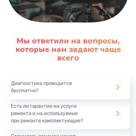
Замена шнура
600 руб.
Заказать
Замена датчика
Мы ответили на вопросы,
которые нам задают чаще
480 руб.
всего
Заказать
Замена кнопки
450 руб.
Диагностика проводится
бесплатно?
Заказать
Есть ли гарантия на услуги
Настройка
ремонта и на используемые
600 руб.
при ремонте комплектующие?
Заказать