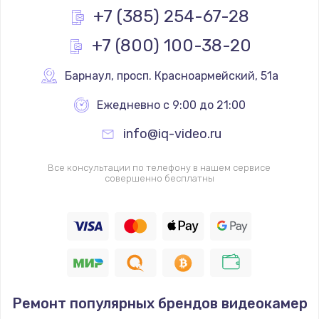
+7 (385) 254-67-28
Заказать
+7 (800) 100-38-20
Не реагирует на кнопки
700 руб.
Барнаул
,
 просп. Красноармейский, 51а
Заказать
Ежедневно с 9:00 до 21:00
info@iq-video.ru
Не сопряжается с устройством
900 руб.
Все консультации по телефону в нашем сервисе
совершенно бесплатны
Заказать
Помехи и искажение звука
900 руб.
Заказать
Не работает
Ремонт популярных брендов видеокамер