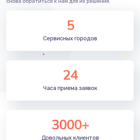
снова обратиться к нам для их решения.
2400 руб.
Заказать
5
Ремонт системной платы
Сервисных
городов
1600 руб.
Заказать
Снятие системных ошибок/программный ремонт
24
1400 руб.
Заказать
Часа приема
заявок
Ремонт разъема SIM-карты
880 руб.
3000+
Заказать
Довольных
клиентов
Модернизация