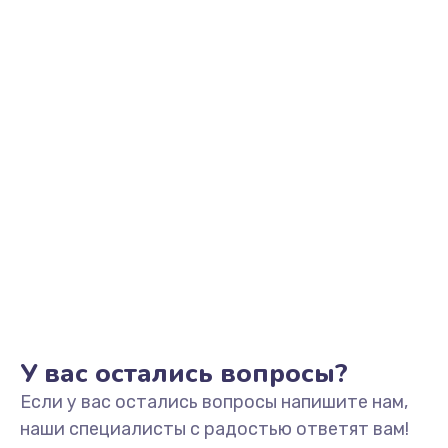
Замена динамика
550 руб.
Заказать
Замена корпуса
890 руб.
Заказать
Замена аккумулятора
890 руб.
Заказать
У вас остались вопросы?
Замена разъема
Если у вас остались вопросы напишите нам,
680 руб.
наши специалисты с радостью ответят вам!