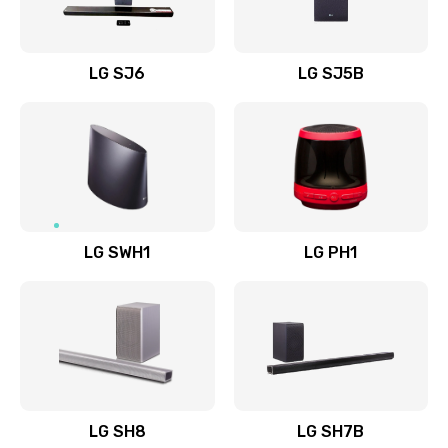
Заказать
Восстановление после заклинивания
LG SJ6
LG SJ5B
1400 руб.
Заказать
Восстановление после залития
1500 руб.
Заказать
LG SWH1
LG PH1
Замена фильтра
1500 руб.
Заказать
Ремонт корпуса
LG SH8
LG SH7B
1400 руб.