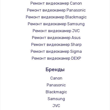
1400 руб.
Ремонт видеокамер Canon
Заказать
Ремонт видеокамер Panasonic
Ремонт видеокамер Blackmagic
Восстановление цепи питания, пайка
Ремонт видеокамер Samsung
880 руб.
Ремонт видеокамер JVC
Ремонт видеокамер Asus
Заказать
Ремонт видеокамер Sharp
Программный ремонт/прошивка
Ремонт видеокамер Sigma
390 руб.
Ремонт видеокамер DEXP
Заказать
Бренды
Canon
Замена Bluetooth/Wi-Fi модуля
Panasonic
800 руб.
Blackmagic
Заказать
Samsung
JVC
Замена картридера