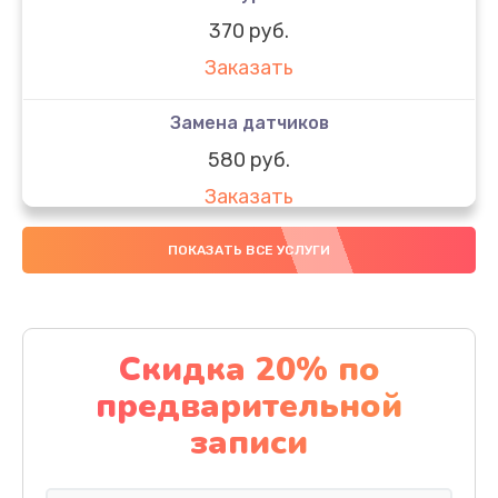
370 руб.
Заказать
Замена датчиков
580 руб.
Заказать
Комплексная чистка
ПОКАЗАТЬ ВСЕ УСЛУГИ
800 руб.
Заказать
Скидка 20% по
Замена дисплея (экрана)
предварительной
2000 руб.
записи
Заказать