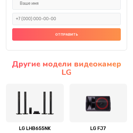
Ремонт платы электроники
1400 руб.
Заказать
Прошивка
1500 руб.
Заказать
Другие модели видеокамер
LG
Ремонт механики привода
1500 руб.
Заказать
Ремонт / замена кнопок, клавиш, индикаторов,
разъемов
1550 руб.
LG LHB655NK
LG FJ7
Заказать