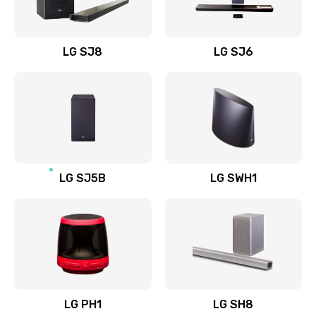
Заказать
Восстановление после заклинивания
LG SJ8
LG SJ6
1400 руб.
Заказать
Восстановление после залития
1500 руб.
Заказать
LG SJ5B
LG SWH1
Замена фильтра
1500 руб.
Заказать
Ремонт корпуса
LG PH1
LG SH8
1400 руб.