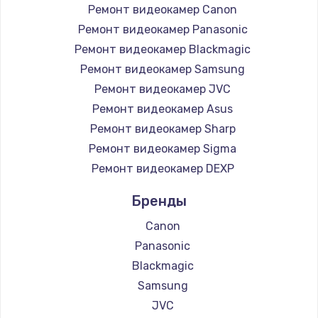
1400 руб.
Ремонт видеокамер Canon
Заказать
Ремонт видеокамер Panasonic
Ремонт видеокамер Blackmagic
Восстановление цепи питания, пайка
Ремонт видеокамер Samsung
880 руб.
Ремонт видеокамер JVC
Ремонт видеокамер Asus
Заказать
Ремонт видеокамер Sharp
Программный ремонт/прошивка
Ремонт видеокамер Sigma
390 руб.
Ремонт видеокамер DEXP
Заказать
Бренды
Canon
Замена Bluetooth/Wi-Fi модуля
Panasonic
800 руб.
Blackmagic
Заказать
Samsung
JVC
Замена картридера