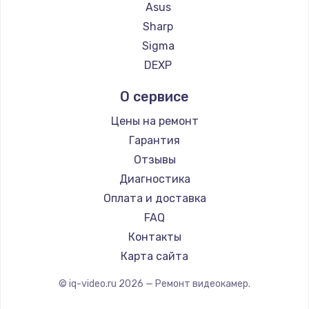
Asus
890 руб.
Sharp
Заказать
Sigma
DEXP
Замена микросхемы NFC
1100 руб.
О сервисе
Заказать
Цены на ремонт
Гарантия
Замена шим-контроллера
Отзывы
3900 руб.
Диагностика
Заказать
Оплата и доставка
FAQ
Настройка Wi-Fi
Контакты
1030 руб.
Карта сайта
Заказать
© iq-video.ru
2026
— Ремонт видеокамер.