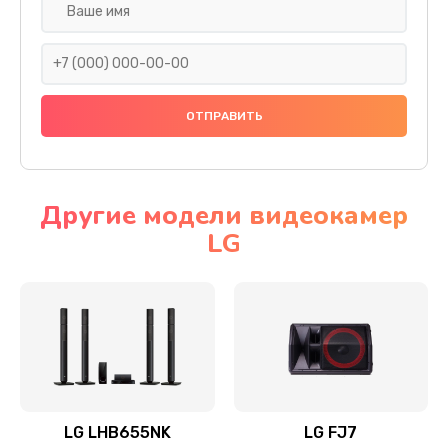
Ремонт платы электроники
1400 руб.
Заказать
Прошивка
1500 руб.
Заказать
Другие модели видеокамер
LG
Ремонт механики привода
1500 руб.
Заказать
Ремонт / замена кнопок, клавиш, индикаторов,
разъемов
1550 руб.
LG LHB655NK
LG FJ7
Заказать