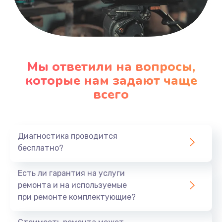
Замена шнура
600 руб.
Заказать
Замена датчика
Мы ответили на вопросы,
которые нам задают чаще
480 руб.
всего
Заказать
Замена кнопки
450 руб.
Диагностика проводится
бесплатно?
Заказать
Есть ли гарантия на услуги
Настройка
ремонта и на используемые
600 руб.
при ремонте комплектующие?
Заказать