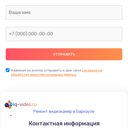
Заказать
Ремонт платы
800 руб.
Заказать
Не включается
1400 руб.
Заказать
Нажимая на кнопку отправить я даю свое
согласие на
обработку моих персональных данных.
Нет звука
800 руб.
Заказать
iq-video.ru
Ремонт видеокамер в Барнауле
Не видит флешку
Контактная информация
400 руб.