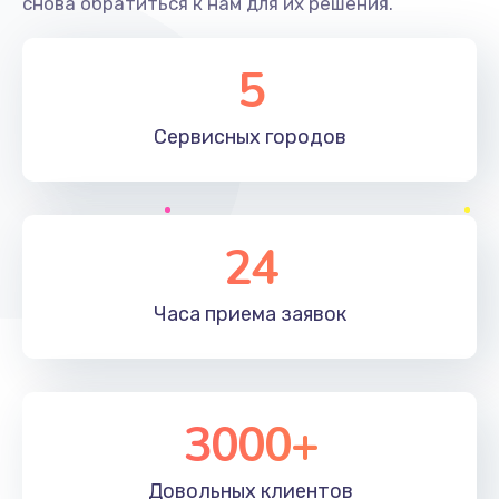
снова обратиться к нам для их решения.
2400 руб.
Заказать
5
Ремонт системной платы
Сервисных
городов
1600 руб.
Заказать
Снятие системных ошибок/программный ремонт
24
1400 руб.
Заказать
Часа приема
заявок
Ремонт разъема SIM-карты
880 руб.
3000+
Заказать
Довольных
клиентов
Модернизация