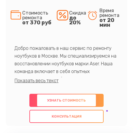
Время
Стоимость
Скидка
ремонта
до
ремонта
от 20
от 370 руб
20%
мин
Добро пожаловать в наш сервис по ремонту
ноутбуков в Москве. Мы специализируемся на
восстановлении ноутбуков марки Aser. Наша
команда включает в себя опытных
профессионалов с обширными знаниями и
многолетним опытом в данной области. Мы
предлагаем быстрый и качественный ремонт с
УЗНАТЬ СТОИМОСТЬ
использованием оригинальных компонентов, а
также гарантируем качество всех
КОНСУЛЬТАЦИЯ
проведенных работ. Наша цель - предоставить
клиентам надежное и профессиональное