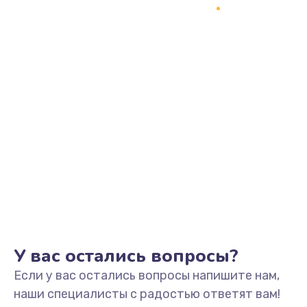
Замена динамика
550 руб.
Заказать
Замена корпуса
890 руб.
Заказать
Замена аккумулятора
890 руб.
Заказать
У вас остались вопросы?
Замена разъема
Если у вас остались вопросы напишите нам,
680 руб.
наши специалисты с радостью ответят вам!