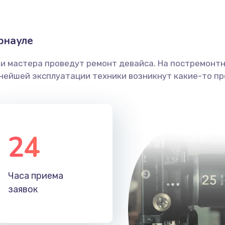
40 мин
3 года
рнауле
граммный
20 мин
3 года
ши мастера проведут ремонт девайса. На постремонт
ьнейшей эксплуатации техники возникнут какие-то пр
40 мин
3 года
40 мин
1 год
24
30 мин
1 год
Часа приема
40 мин
1 год
заявок
50 мин
1 год