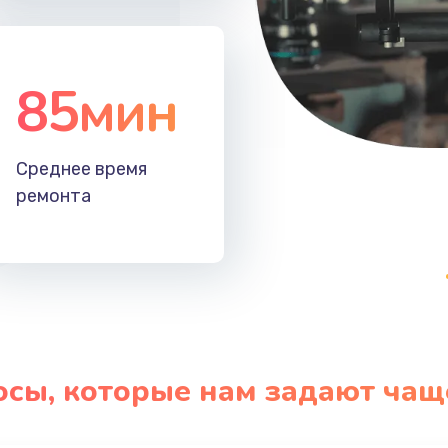
50 мин
3 года
50 мин
3 года
85мин
40 мин
3 года
Среднее время
60 мин
2 года
ремонта
30 мин
3 года
50 мин
3 года
20 мин
1 год
осы, которые нам задают чащ
я влаги
50 мин
2 года