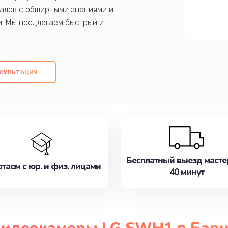
алов с обширными знаниями и
и. Мы предлагаем быстрый и
ем оригинальных компонентов, а также
ых работ. Наша цель - предоставить
ое обслуживание, удовлетворяя их
СУЛЬТАЦИЯ
медлите записаться на ремонт уже
Бесплатный выезд масте
таем с юр. и физ. лицами
40 минут