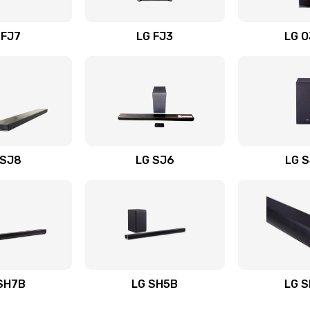
вания
60 мин
1 год
 FJ7
LG FJ3
LG 
60 мин
3 года
30 мин
3 года
20 мин
3 года
 SJ8
LG SJ6
LG 
ьного
30 мин
2 года
40 мин
2 года
авления
20 мин
3 года
SH7B
LG SH5B
LG 
60 мин
1 год