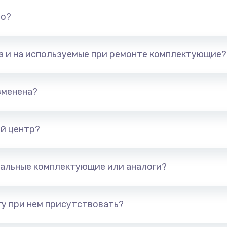
20 мин
2 года
но?
50 мин
2 года
та и на используемые при ремонте комплектующие?
50 мин
2 года
зменена?
50 мин
3 года
й центр?
30 мин
1 год
50 мин
2 года
альные комплектующие или аналоги?
20 мин
2 года
у при нем присутствовать?
30 мин
1 год