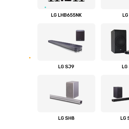
Восстановление после заклини
LG LHB655NK
LG
Восстановление после залития
Замена фильтра
Ремонт корпуса
LG SJ9
LG
Полная профилактика вертикал
пылесоса
Пайка конденсаторов
Ремонт электронного блока упр
LG SH8
LG 
Ремонт или замена двигателя