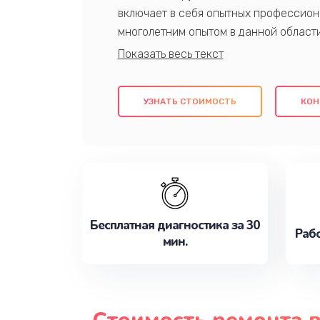
включает в себя опытных профессион
многолетним опытом в данной област
качественный ремонт с использовани
гарантируем качество всех проведенн
клиентам надежное и профессиональн
УЗНАТЬ СТОИМОСТЬ
КОН
потребности наилучшим образом. Не 
сейчас!
Бесплатная диагностика за 30
Рабо
мин.