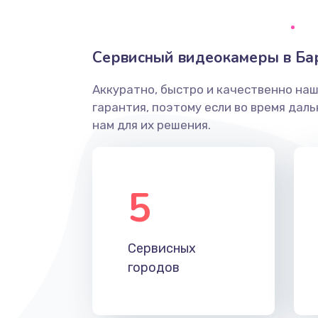
Ремонт системной платы
Сервисный видеокамеры в Ба
Снятие системных ошибок/про
Аккуратно, быстро и качественно на
ремонт
гарантия, поэтому если во время дал
нам для их решения.
Ремонт разъема SIM-карты
Модернизация
5
Устранение ошибок
Сервисных
Ремонт после залития
городов
Ремонт электроплаты