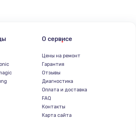
ать
ать
ды
О сервисе
ать
n
Цены на ремонт
ать
onic
Гарантия
magic
Отзывы
ung
Диагностика
Оплата и доставка
FAQ
Контакты
Карта сайта