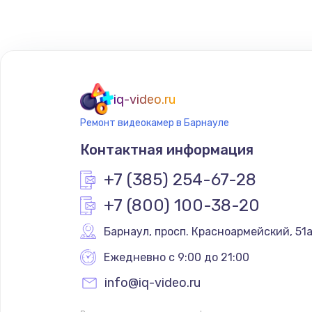
Восстановление цепей питания
Замена кнопки включения телеф
Замена кнопок громкости телеф
iq-video.ru
Ремонт видеокамер в Барнауле
Ремонт телефона после воды
Контактная информация
+7 (385) 254-67-28
+7 (800) 100-38-20
Барнаул
,
 просп. Красноармейский, 51
Ежедневно с 9:00 до 21:00
info@iq-video.ru