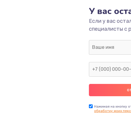
У вас ос
293 руб.
Заказ
Если у вас оста
специалисты с 
709 руб.
Заказ
529 руб.
Заказ
она
709 руб.
Заказ
а
812 руб.
Заказ
318 руб.
Заказ
Нажимая на кнопку о
обработку моих перс
й платы
908 руб.
Заказ