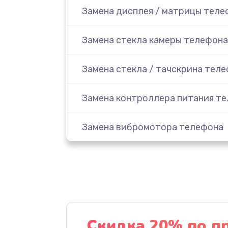
Замена дисплея / матрицы теле
Замена стекла камеры телефона
Замена стекла / тачскрина тел
Замена контроллера питания т
Замена вибромотора телефона
Замена разъема наушников тел
Замена аудиокодека телефона
Замена микросхем питания тел
Скидка 20% по п