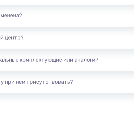
елефона
679 руб.
Заказ
зменена?
а
554 руб.
Заказ
й центр?
377 руб.
Заказ
альные комплектующие или аналоги?
а
1330 руб.
Заказ
у при нем присутствовать?
395 руб.
Заказ
а
224 руб.
Заказ
448 руб.
Заказ