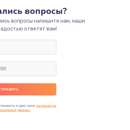
тались вопросы?
ать
лись вопросы напишите нам, наши
радостью ответят вам!
ать
ать
ать
ать
ать
тправить я даю свое
согласие на
ональных данных.
ать