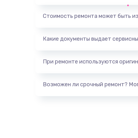
Замена держателя SIM-карты т
Стоимость ремонта может быть и
Ультразвуковая чистка телефон
Какие документы выдает сервисны
Замена USB-разъема (micro-usb)
телефона
При ремонте используются оригин
Замена аудио разъема телефон
Возможен ли срочный ремонт? Мог
Замена разъема/гнезда зарядки
телефона
Замена задней крышки телефон
Замена корпуса телефона