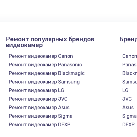
 телефона
2281 руб.
Заказ
она
228 руб.
Заказ
Ремонт популярных брендов
Брен
она
270 руб.
Заказ
видеокамер
Ремонт видеокамер Canon
Cano
417 руб.
Заказ
Ремонт видеокамер Panasonic
Panas
Ремонт видеокамер Blackmagic
Black
Ремонт видеокамер Samsung
Sams
Ремонт видеокамер LG
LG
Ремонт видеокамер JVC
JVC
а
Ремонт видеокамер Asus
Asus
Ремонт видеокамер Sigma
Sigma
Ремонт видеокамер DEXP
DEXP