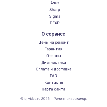
Asus
Sharp
Замена тачпада
Sigma
от 1330 руб.
DEXP
Заказать
О сервисе
Замена экрана
Цены на ремонт
от 1145 руб.
Гарантия
Заказать
Отзывы
Диагностика
Замена оперативной памяти
Оплата и доставка
от 890 руб.
FAQ
Заказать
Контакты
Карта сайта
Замена жесткого диска
от 750 руб.
© iq-video.ru
2026
— Ремонт видеокамер.
Заказать