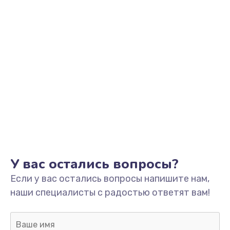
Заказать
Замена аккумулятора
от 890 руб.
Заказать
Замена корпуса
от 890 руб.
Заказать
Ремонт динамика
от 400 руб.
У вас остались вопросы?
Заказать
Если у вас остались вопросы напишите нам,
наши специалисты с радостью ответят вам!
Замена клавиатуры
от 1190 руб.