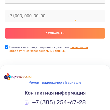
Заказать
Замена видеокарты
от 1600 руб.
Заказать
Замена термопасты
от 995 руб.
Нажимая на кнопку отправить я даю свое
согласие на
обработку моих персональных данных.
Заказать
Замена системы охлаждения
от 1500 руб.
iq-video.ru
Заказать
Ремонт видеокамер в Барнауле
Контактная информация
Ремонт подсветки
+7 (385) 254-67-28
от 1200 руб.
Заказать