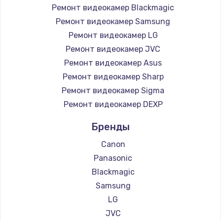
Ремонт видеокамер Blackmagic
Ремонт видеокамер Samsung
Настройка BIOS
Ремонт видеокамер LG
от 930 руб.
Ремонт видеокамер JVC
Заказать
Ремонт видеокамер Asus
Ремонт видеокамер Sharp
Замена SSD
Ремонт видеокамер Sigma
от 990 руб.
Ремонт видеокамер DEXP
Заказать
Бренды
Установка драйверов
Canon
от 725 руб.
Panasonic
Заказать
Blackmagic
Samsung
Замена HDMI
LG
от 600 руб.
JVC
Заказать