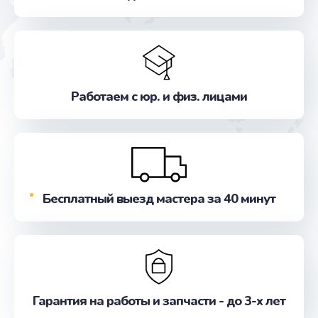
Заказать
Замена разъема питания
от 600 руб.
Заказать
Работаем с юр. и физ. лицами
Замена шлейфа матрицы
от 960 руб.
Заказать
Бесплатный выезд мастера за 40 минут
Ремонт цепей питания
от 2500 руб.
Заказать
Замена звуковой карты
Гарантия на работы и запчасти - до 3-х лет
от 1100 руб.