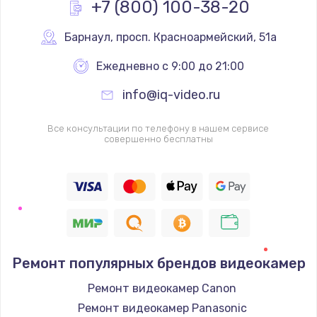
+7 (800) 100-38-20
Чистка от пыли
Барнаул
,
 просп. Красноармейский, 51а
от 990 руб.
Ежедневно с 9:00 до 21:00
Заказать
info@iq-video.ru
Настройка Wi-Fi
Все консультации по телефону в нашем сервисе
от 1060 руб.
совершенно бесплатны
Заказать
Восстановление данных
от 990 руб.
Заказать
Ремонт популярных брендов видеокамер
Настройка ОС
Ремонт видеокамер Canon
от 1090 руб.
Ремонт видеокамер Panasonic
Заказать