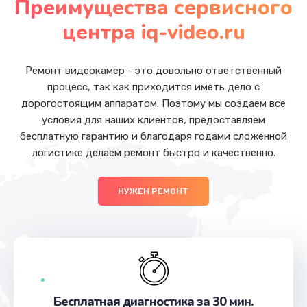
Преимущества сервисного
Заказать
центра iq-video.ru
Замена Wi-Fi
от 500 руб.
Ремонт видеокамер - это довольно ответственный
процесс, так как приходится иметь дело с
Заказать
дорогостоящим аппаратом. Поэтому мы создаем все
условия для наших клиентов, предоставляем
Ремонт цепи питания
бесплатную гарантию и благодаря годами сложенной
от 2200 руб.
логистике делаем ремонт быстро и качественно.
Заказать
НУЖЕН РЕМОНТ
Ремонт мультиконтроллера
от 1000 руб.
Заказать
Замена шлейфа
от 600 руб.
Бесплатная диагностика за 30 мин.