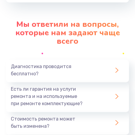
Заказать
Замена шим-контроллера
Мы ответили на вопросы,
от 3900 руб.
которые нам задают чаще
Заказать
всего
Замена контроллера питания
от 1490 руб.
Диагностика проводится
Заказать
бесплатно?
Ремонт петель крышки
Есть ли гарантия на услуги
от 990 руб.
ремонта и на используемые
при ремонте комплектующие?
Заказать
Стоимость ремонта может
Замена стекла
быть изменена?
от 1100 руб.